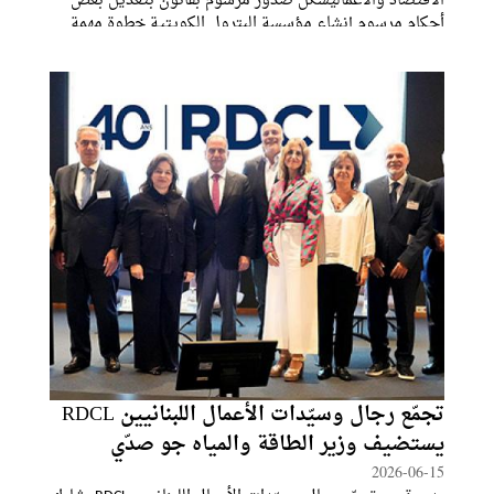
الاقتصاد والأعماليشكل صدور مرسوم بقانون بتعديل بعض
أحكام مرسوم إنشاء مؤسسة البترول الكويتية خطوة مهمة
في مسار تحديث الإطار القانوني الذي يحكم القطاع النفطي
في الكويت، في وقت تشهد فيه صناعة الطاقة العالمية تغيرات
متسارعة تشمل التحول نحو الطاقة منخفضة
تجمّع رجال وسيّدات الأعمال اللبنانيين RDCL
يستضيف وزير الطاقة والمياه جو صدّي
2026-06-15