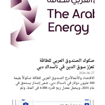
صكوك الصندوق العربي للطاقة
تعزز سوق الدين في ناسداك دبي
2026-06-27
الاقتصاد والأعمالأدرج الصندوق العربي للطاقة صكوكاً بقيمة
500 مليون دولار في ناسداك دبي، ضمن إصدار يستحق في
عام 2031، ويحمل معدل ربح قدره 4.686 في المئة، وتم
تسعيره عند هامش 70 نقطة أساس فوق معدل التمويل
المضمون لليلة واحدة. "SOFR" ويعد هذا