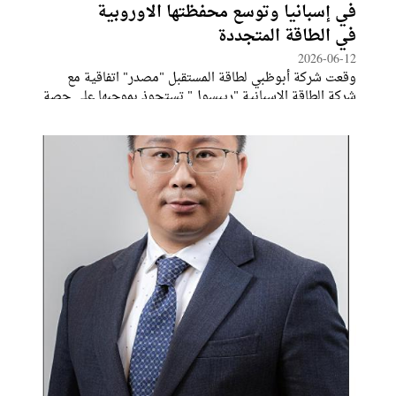
في إسبانيا وتوسع محفظتها الاوروبية
في الطاقة المتجددة
2026-06-12
وقعت شركة أبوظبي لطاقة المستقبل "مصدر" اتفاقية مع
شركة الطاقة الإسبانية "ريبسول" تستحوذ بموجبها على حصة
تبلغ 49.99 في المئة في محفظة مشروعات للطاقة المتجددة
في إسبانيا، في صفقة قُدّرت قيمتها بنحو 3.62 مليار درهم، أي
ما يعادل 849 مليون يورو. وتمثل