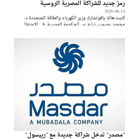
رمز جديد للشراكة المصرية الروسية
2026-06-14
كتبت:هالة ياقوتشارك وزير الكهرباء والطاقة المتجددة د.
محمود عصمت، نيابة عن الحكومة المصرية، في الاحتفال
الذي نظمته سفارة روسيا الاتحادية بالقاهرة بمناسبة اليوم
الوطني الروسي، مؤكدًا عمق العلاقات التاريخية التي تربط
بين مصر وروسيا، والتي شهدت
"مصدر" تدخل شراكة جديدة مع "ريبسول"