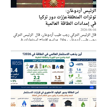
الرئيس أردوغان:
توترات المنطقةعززت دور تركيا
في إمدادات الطاقة العالمية
2026-06-04
قال الرئيس التركي رجب طيب أردوغان، قال الرئيس التركي
رجب طيب أردوغان ، خلال مراسم افتتاح استثمارات في
الطاقة المتجددة، بالعاصمة التركية أنقرة إن بلاده أصبحت
"مركز ثقل" في مجال الطاقة، في ظل التوترات والتطورات
الراهنة في المنطقة. مؤكداً