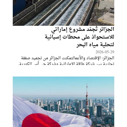
الجزائر تُجمّد مشروع إماراتي
للاستحواذ على محطات إسبانية
لتحلية مياه البحر
2026-05-29
الجزائر- الإقتصاد والأعمالتمكنت الجزائر من تجميد صفقة
تجارية بين شركة طاقة الإماراتية وشركة جي أس الكورية.
وكانت الصفقة تهدف إلى نقل ملكية شركة "جي إس إنيما"
المتخصصة في تحلية مياه البحر إلى شركة طاقة التابعة
لدولة الإمارات العربية المتحدة. وينبع