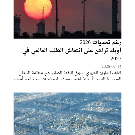
رغم تحديات 2026
أوبك تراهن على انتعاش الطلب العالمي في
2027
2026-07-14
كشف التقرير الشهري لسوق النفط الصادر عن منظمة البلدان
المصدرة للنفط "أوبك" لشهر تموز/يوليو 2026 عن تراجع أسعار
النفط العالمية خلال شهر حزيران/يونيو، في ظل تحسن
توقعات الإمدادات وانحسار المخاوف الجيوسياسية، فيما
رفعت المنظمة توقعاتها لنمو الطلب