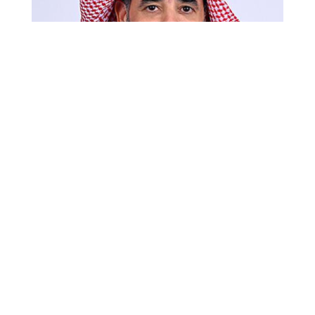
الاتحاد الخليجي للبتروكيماويات والكيماويات
يختار فيصل الفقير رئيساً لمجلس إدارته
2026-05-17
أعلن الاتحاد الخليجي للبتروكيماويات والكيماويات (جيبكا)،
المنظمة الممثلة لصناعة الكيماويات في الخليج العربي، إختيار
د. فيصل بن محمد الفقير، الرئيس التنفيذي والعضو التنفيذي
في مجلس إدارة (سابك) وعضو لجنة الاستثمار، رئاسة مجلس
إدارة (جيبكا)، اعتباراً