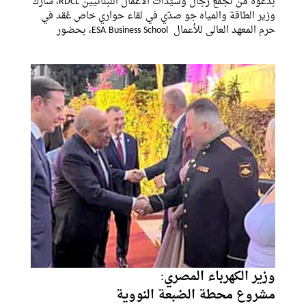
بدعوة من تجمّع رجال وسيّدات الأعمال اللبنانيين RDCL، شارك
وزير الطاقة والمياه جو صدّي في لقاء حواري خاص عُقد في
حرم المعهد العالي للأعمال ESA Business School، بحضور
رئيسة وأعضاء مجلس الإدارة، وحشد من أعضاء التجمّع،
وذلك في إطار حوار
وزير الكهرباء المصري:
مشروع محطة الضبعة النووية