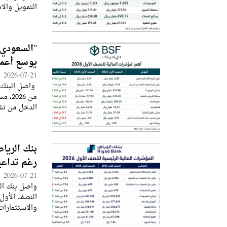
التمويل والا
الأجنبية، إ
"السعودي 
يوسع أعما
2026-07-21
واصل البنك 
من 6
الدخل من نشا
المحفظة الائ
بنك الريا
رغم تداع
2026-07-21
واصل بنك ال
والاستثمارات
ارتفاع المخا