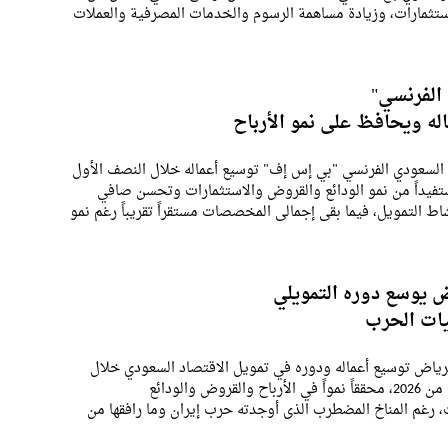
ستثمارات، وزيادة مساهمة الرسوم والخدمات المصرفية والعملات
لى جانب ضبط المصاريف
الفرنسي"
له ويحافظ على نمو الأرباح
السعودي الفرنسي "بي إس إف" توسيع أعماله خلال النصف الأول
202، مستفيداً من نمو الودائع والقروض والاستثمارات وتحسن صافي
ط التمويل، فيما بقي إجمالي المخصصات مستقراً تقريباً رغم نمو
تمانية.وارتفع صافي الربح
ض يوسع دوره التمويلي
يات الحرب
رياض توسيع أعماله ودوره في تمويل الاقتصاد السعودي خلال
النصف الأول من 2026، محققاً نمواً في الأرباح والقروض والودائع
، رغم المناخ المضطرب الذي أوجدته حرب إيران وما رافقها من
طر الإقليمية وتقلب الأسواق وزيادة الحذر