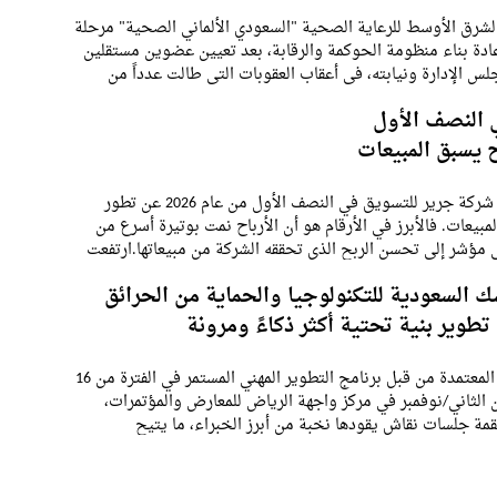
شرق الأوسط للرعاية الصحية "السعودي الألماني الصحية" مرحلة
دة بناء منظومة الحوكمة والرقابة، بعد تعيين عضوين مستقلين
س الإدارة ونيابته، في أعقاب العقوبات التي طالت عدداً من
ة السابقين والاستقالات التي
 النصف الأول
ح يسبق المبيعات
تكشف نتائج شركة جرير للتسويق في النصف الأول من عام 2026 عن تطور
مبيعات. فالأبرز في الأرقام هو أن الأرباح نمت بوتيرة أسرع من
ي مؤشر إلى تحسن الربح الذي تحققه الشركة من مبيعاتها.ارتفعت
5.
ك السعودية للتكنولوجيا والحماية من الحرائق
تطوير بنية تحتية أكثر ذكاءً ومرونة
ستعقد القمة المعتمدة من قبل برنامج التطوير المهني المستمر في الفترة من 16
تشرين الثاني/نوفمبر في مركز واجهة الرياض للمعارض والمؤتمرات،
ة جلسات نقاش يقودها نخبة من أبرز الخبراء، ما يتيح
ستكشاف مجموعة واسعة من الموضوعات،