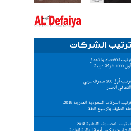
رتيب الشركات
رتيب الاقتصاد والاعمال
ول 1000 شركة عربية
رتيب أول 200 مصرف عربي
لتعـافي الحـذر
رتيب الشركات السعودية المدرجة 2018:
ام التكيّف وترسيخ الثقة
ــرتيــب المصـــارف اللبنانية 2018
لنـتــائــج تعـكــس أزمـة الماليـة العامـة