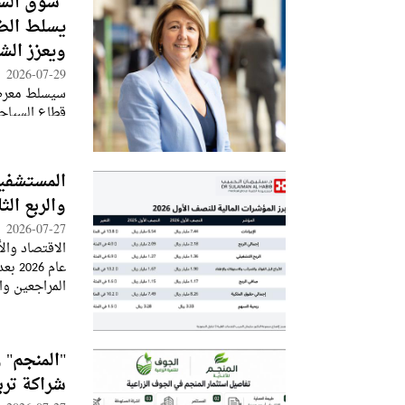
"سوق السف
يسلط الض
ويعزز الشر
2026-07-29
سيسلط معرض 
قطاع السياحة
العالميين ل
أسرع أسواق ا
المستشفيا
والربع ال
2026-07-27
الاقتصاد وال
عام 
المراجعين وا
محدودة، لأن
"المنجم" 
شراكة تربط