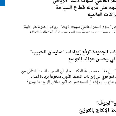
ر العالمي-سبوت لايت" الرياض
وء على مرونة قطاع السياحة
اكات العالمية
"سوق السفر العالمي-سبوت لايت" الرياض الضوء على قوة
 السعودي ومرونته ونموه السريع، جامعًا أبرز قادة القطاع
تعزيز الشراكات واستكشاف فرص جديدة وترسيخ الثقة في أحد
لسياحة نموًا في العالم.وقد أبرزت رؤى حصرية
ت الجديدة ترفع إيرادات "سليمان الحبيب"
ثاني يحسن عوائد التوسع
أعمال دخلت مجموعة الدكتور سليمان الحبيب النصف الثاني من
2026 بعد نمو قوي في إيرادات النصف الأول، مدفوعاً بزيادة أعداد
رتفاع نسب إشغال المستشفيات. لكن صافي الربح نما بوتيرة
 المستشفيات الجديدة ما زالت تتحمل
و"الجوف"
 الإنتاج بالتوزيع