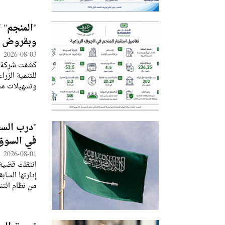
"المنجم" 
وبقروض م
2026-08-03
كشفت شركة "
وتسهيلات مص
الأولى الهيك
"درب السع
في السوق 
2026-08-01
انتقلت قضية
من نظام التن
التطور أن ا