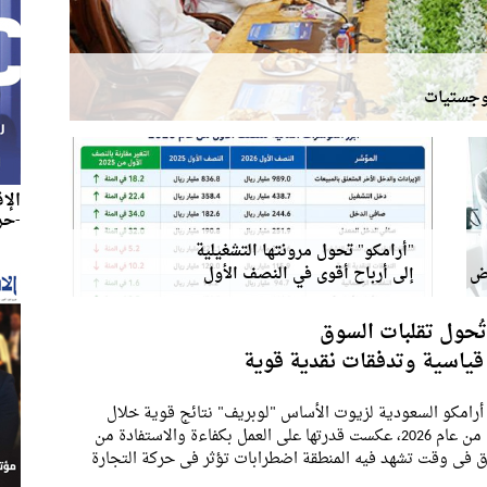
لوجستيات
الإ
-حزير
"أرامكو" تحول مرونتها التشغيلية
اض
إلى أرباح أقوى في النصف الأول
تُحول تقلبات السوق
 قياسية وتدفقات نقدية قوية
رامكو السعودية لزيوت الأساس "لوبريف" نتائج قوية خلال
النصف الأول من عام 2026، عكست قدرتها على العمل بكفاءة والاستفادة من
ق في وقت تشهد فيه المنطقة اضطرابات تؤثر في حركة التجارة
اسل الإمداد. فقد سجلت الشركة أعلى صافي