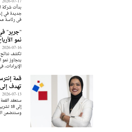
2026-07-17
بدأت شركة ال
جديدة في إعا
في رئاسة مجل
مسؤولي الشرك
"جرير" في
نمو الأربا
2026-07-16
يتجاوز نمو ال
الإيرادات، ف
مبيعات جرير 10.8 في المئة إلى 81
قمة إنترس
تهدف إلى 
2026-07-13
إلى 18 
وستتضمن القم
للمشاركين ا