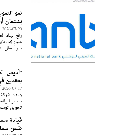
نمو التم
يدعمان أر
2026-07-20
نمو أعمال ال
قدرة البنك ع
"أديس" تع
بعقدين في
2026-07-17
وقعت شركة "
نيجيريا والق
تحويل توسعها
عقود وإيرادا
قيادة مست
ضمن مسار 