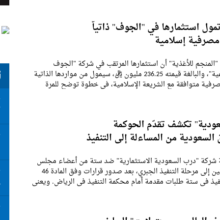
تمول استثمارها في "الجوف" ذاتياً
صرفية إسلامية
المنجم للأغذية" أن استثمارها المرتقب في شركة "الجوف
للتنمية الزراعية"، والبالغة قيمته 236.25 مليون ريال، سيمول من مواردها الذاتية
ت
رفية متوافقة مع الشريعة الإسلامية، في خطوة توضح للمرة
ل التمويلي للصفقة التي ستمنحها
ت
أ
ودية" تكشف تقدّم الحوكمة
السعودية من المساءلة إلى التنفيذ
ت
ا
 شركة "درب السعودية الاستثمارية" ضد ستة من أعضاء مجلس
إدارتها السابقين إلى مرحلة التنفيذ الجبري، بعد صدور قرارات وفق المادة 46
ت
فيذ في ستة طلبات مقدمة أمام محكمة التنفيذ في الرياض. ويعني
ع
لقضية تجاوزت صدور الحكم
ت
ا