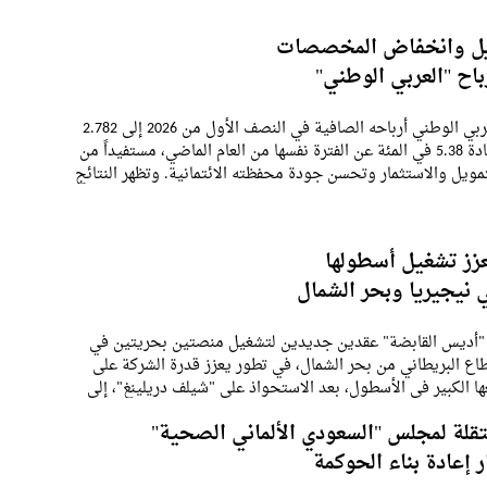
ويل وانخفاض المخصصات
باح "العربي الوطني"
رفع البنك العربي الوطني أرباحه الصافية في النصف الأول من 2026 إلى 2.782
مليار ريال، بزيادة 5.38 في المئة عن الفترة نفسها من العام الماضي، مستفيداً من
تمويل والاستثمار وتحسن جودة محفظته الائتمانية. وتظهر النتائج
لى مواصلة
زز تشغيل أسطولها
 نيجيريا وبحر الشمال
أديس القابضة" عقدين جديدين لتشغيل منصتين بحريتين في
طاع البريطاني من بحر الشمال، في تطور يعزز قدرة الشركة على
 الكبير في الأسطول، بعد الاستحواذ على "شيلف دريلينغ"، إلى
ت طويلة الأجل.وتبلغ قيمة عقد
قلة لمجلس "السعودي الألماني الصحية"
إعادة بناء الحوكمة