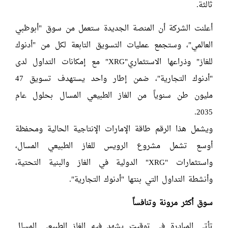
ثالثة.
أعلنت الشركة أن المنصة الجديدة ستعمل من سوق "أبوظبي
العالمي"، وستجمع عمليات التسويق التابعة لكل من "أدنوك
للغاز" وذراعها الاستثماري"XRG" مع إمكانات التداول لدى
"أدنوك التجارية"، ضمن إطار واحد يستهدف تسويق 47
مليون طن سنوياً من الغاز الطبيعي المسال بحلول عام
2035.
ويشمل هذا الرقم طاقة الإمارات الإنتاجية الحالية ومحفظة
أوسع تشمل مشروع الرويس للغاز الطبيعي المسال،
واستثمارات "XRG" الدولية في الغاز والبنية التحتية،
وأنشطة التداول التي بنتها "أدنوك التجارية".
سوق أكثر مرونة وتنافساً
تأتي المبادرة في توقيت يشهد فيه الغاز الطبيعي المسال