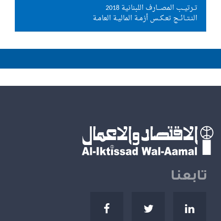
تــرتيــب المصـــارف اللبنانية 2018
النـتــائــج تعـكــس أزمـة الماليـة العامـة
تابعنا