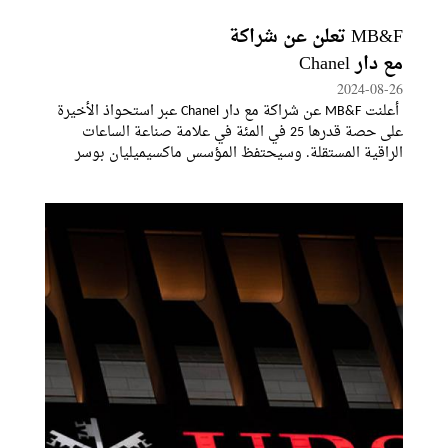
MB&F تعلن عن شراكة
مع دار Chanel
2024-08-26
أعلنت MB&F عن شراكة مع دار Chanel عبر استحواذ الأخيرة
على حصة قدرها 25 في المئة في علامة صناعة الساعات
الراقية المستقلة. وسيحتفظ المؤسس ماكسيميليان بوسر
بأغلبية أسهم العلامة والبالغة نسبتها 60 في المئة، مقابل 15
في المئة لشريكه في العلامة