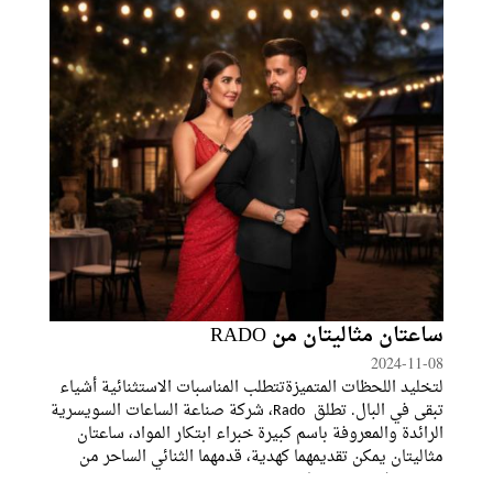
ساعتان مثاليتان من RADO
2024-11-08
ﻟﺘﺨﻠﯿﺪ اﻟﻠﺤﻈﺎت اﻟﻤﺘﻤﯿﺰةﺗﺘﻄﻠﺐ اﻟﻤﻨﺎﺳﺒﺎت اﻻﺳﺘﺜﻨﺎﺋﯿﺔ أﺷﯿﺎء
ﺗﺒﻘﻰ ﻓﻲ اﻟﺒﺎل. ﺗﻄﻠﻖ Rado، ﺷﺮﻛﺔ ﺻﻨﺎﻋﺔ اﻟﺴﺎﻋﺎت اﻟﺴﻮﯾﺴﺮﯾﺔ
اﻟﺮاﺋﺪة واﻟﻤﻌﺮوﻓﺔ ﺑﺎﺳﻢ ﻛﺒﯿﺮة ﺧﺒﺮاء اﺑﺘﻜﺎر اﻟﻤﻮاد، ﺳﺎﻋﺘﺎن
ﻣﺜﺎﻟﯿﺘﺎن ﯾﻤﻜﻦ ﺗﻘﺪﯾﻤﮭﻤﺎ ﻛﮭﺪﯾﺔ، ﻗﺪﻣﮭﻤﺎ اﻟﺜﻨﺎﺋﻲ اﻟﺴﺎﺣﺮ ﻣﻦ
ﻧﺠﻮم ﺑﻮﻟﯿﻮود ھﺮﯾﺜﯿﻚ