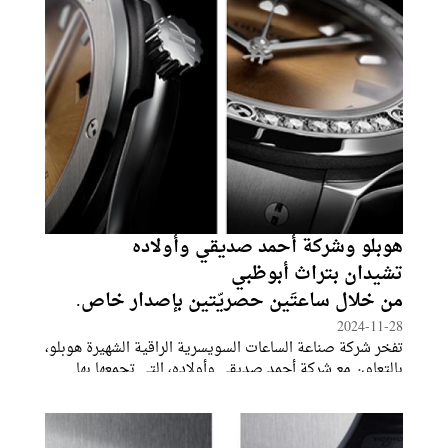
هوبلو وشركة أحمد صديقي وأولاده
تشيدان بتراث أبوظبي
من خلال ساعتَين حصريّتين بإصدار خاص.
2024-11-28
تفخر شركة صناعة الساعات السويسرية الراقية الشهيرة هوبلو،
بالتعاون مع شركة أحمد صديقي وأولاده، التي تجمعها بها
شراكة طويلة، بطرح ساعتَين بإصدار خاص – Classic Fusion
Abu Dhabi بقطر ٤٢مم و٣٣مم – في إشادة كلاسيكية بلمسات
صحراوية آسرة.تمثّل هاتان