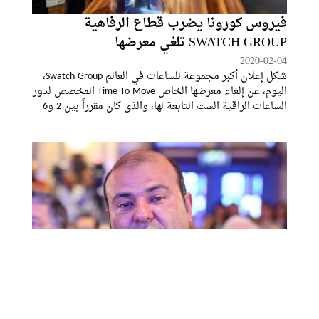
فيروس كورونا يضرب قطاع الرفاهية
SWATCH GROUP تلغي معرضها
2020-02-04
شكل إعلان أكبر مجموعة للساعات في العالم Swatch Group،
اليوم، عن إلغاء معرضها الخاص Time To Move المخصص لدور
الساعات الراقية الست التابعة لها، والذي كان مقرراً بين 2 و6
مارس المقبل في زوريخ، المؤشر الأهم على عمق تأثير
"فيروس كورونا" على قطاع