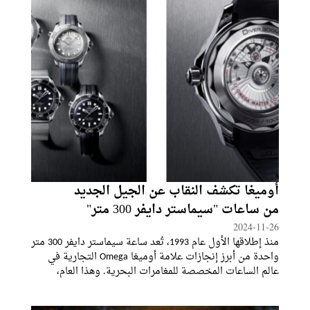
أوميغا تكشف النقاب عن الجيل الجديد
من ساعات "سيماستر دايفر 300 متر"
2024-11-26
منذ إطلاقها الأول عام 1993، تُعد ساعة سيماستر دايفر 300 متر
واحدة من أبرز إنجازات علامة أوميغا Omega التجارية في
عالم الساعات المخصصة للمغامرات البحرية. وهذا العام،
تواصل أوميغا تعزيز إرثها العريق من خلال مجموعة جديدة
تُعيد تعريف مفهوم الجرأة