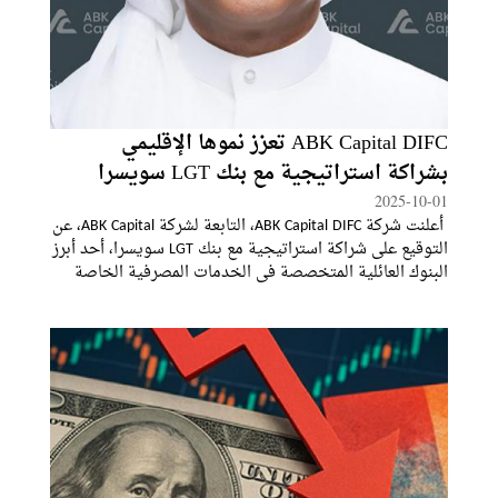
ABK Capital DIFC تعزز نموها الإقليمي
بشراكة استراتيجية مع بنك LGT سويسرا
2025-10-01
أعلنت شركة ABK Capital DIFC، التابعة لشركة ABK Capital، عن
التوقيع على شراكة استراتيجية مع بنك LGT سويسرا، أحد أبرز
البنوك العائلية المتخصصة في الخدمات المصرفية الخاصة
وإدارة الأصول، وذلك ضمن مبادراتها لتوسيع حضورها
الإقليمي وتعزيز حلول