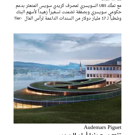
مع تملّك UBS السويسري لمصرف كريدي سويس المتعثر بدعم
حكومي سويسري وبصفقة تضمنت تسعيراً زهيداً لأسهم البنك
وشطباً لـ 17 مليار دولار من السندات الداعمة لرأس المال Tier-
1، تكون الاستثمارات الخليجية قد تعرضت لأول خسائر كبيرة
في استثمار مصرفي في
Audemars Piguet