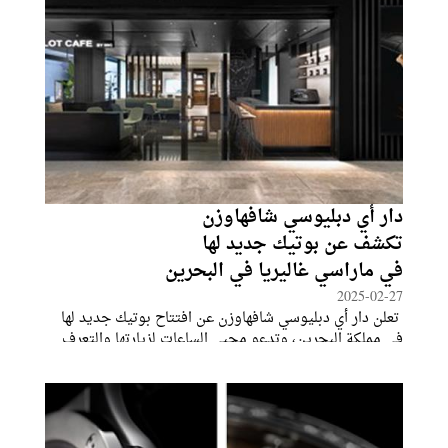
دار أي دبليوسي شافهاوزن
تكشف عن بوتيك جديد لها
في ماراسي غاليريا في البحرين
2025-02-27
تعلن دار أي دبليوسي شافهاوزن عن افتتاح بوتيك جديد لها
في مملكة البحرين، وتدعو محبي الساعات لزيارتها والتعرف
على مجموعة ابتكاراتها الشهيرة واكتشاف الحرفية التي تكمن
في تفاصيل كل قطعة من ساعاتها.أعلنت در أي دبليوسي
شافهاوزن عن افتتاح بوتيكها