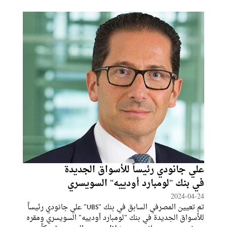
إن تركيز العلامة هذا العام خلال معرض جنيف للساعات
Watches and Wonders Geneva 2024 ينصبّ على الشراكة مع
Luna Rossa. ويقول: "كانت هذه الشراكة
علي جانودي رئيساً للأسواق الجديدة
في بنك "لومبارد أودييه" السويسري
2024-04-24
تم تعيين المصرفي السابق في بنك "UBS" علي جانودي رئيساً
للأسواق الجديدة في بنك "لومبارد أودييه" السويسري ومقره