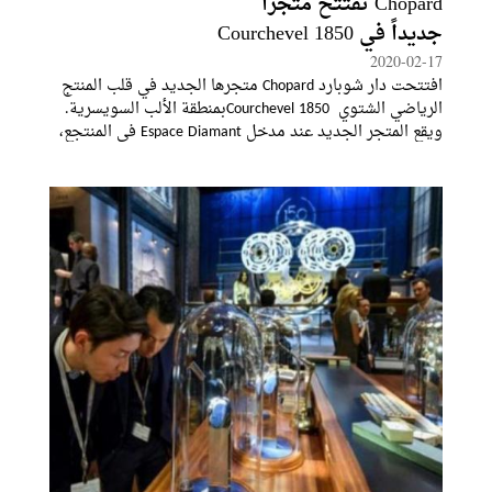
Chopard تفتتح متجراً
جديداً في Courchevel 1850
2020-02-17
افتتحت دار شوبارد Chopard متجرها الجديد في قلب المنتج
الرياضي الشتوي Courchevel 1850بمنطقة الألب السويسرية.
ويقع المتجر الجديد عند مدخل Espace Diamant في المنتجع،
ويمتد على مساحة 70 متراً مربعاً، وسيعرض مجموعتي ساعات
Alpine Eagle وHappy Sport