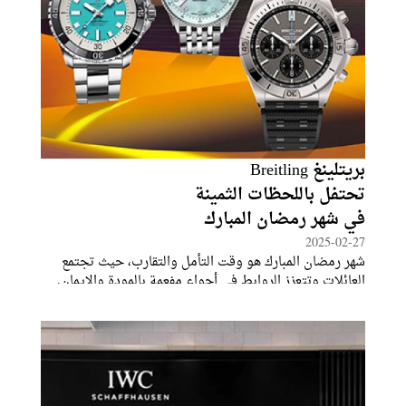
بريتلينغ Breitling
تحتفل باللحظات الثمينة
في شهر رمضان المبارك
2025-02-27
شهر رمضان المبارك هو وقت التأمل والتقارب، حيث تجتمع
العائلات وتتعزز الروابط في أجواء مفعمة بالمودة والإيمان.
إنه فرصة ثمينة لنحتفي باللحظات الجميلة مع أحبّائنا ونقدّر
قيمة الوقت الذي يجمعنا. في هذا الإطار، تأتي حملة رمضان
من بريتلينغ