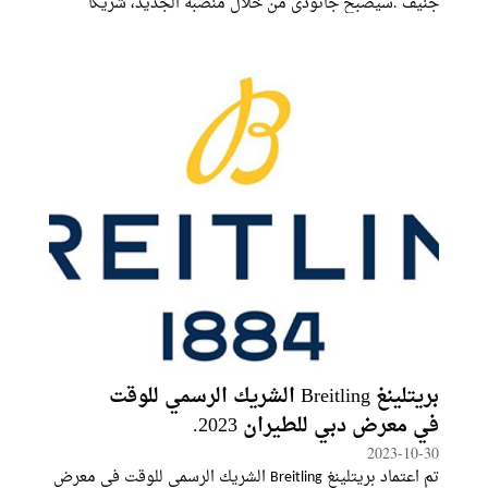
جنيف .سيصبح جانودي من خلال منصبه الجديد، شريكاً
محدوداً وعضواً في اللجنة التنفيذية لعملاء القطاع الخاص
بالإضافة إلى تقديمه للتقارير إلى
بريتلينغ Breitling الشريك الرسمي للوقت
في معرض دبي للطيران 2023.
2023-10-30
تم اعتماد بريتلينغ Breitling الشريك الرسمي للوقت في معرض