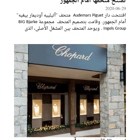
تفتتح متحفها أمام الجمهور
2020-06-29
افتتحت دار Audemars Piguet متحف "أتيلييه أوديمار بيغيه"
أمام الجمهور. وقامت بتصميم المتحف مجموعة BIG Bjarke
Ingels Group . ويوحد المتحف بين المشغل الأصلي، الذي
أنشأه مؤسسو الدار في عام 1875 وهيكل زجاجي جديد،
يتكوّن من حلزونيين