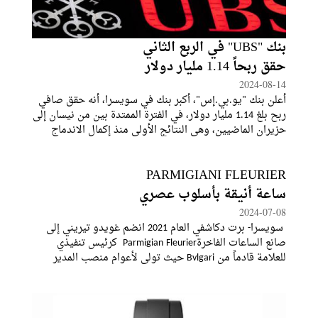
بنك "UBS" في الربع الثاني
حقق ربحاً 1.14 مليار دولار
2024-08-14
أعلن بنك "يو.بي.إس"، أكبر بنك في سويسرا، أنه حقق صافي
ربح بلغ 1.14 مليار دولار، في الفترة الممتدة بين من نيسان إلى
حزيران الماضيين، وهي النتائج الأولى منذ إكمال الاندماج
الرسمي مع مُنافسه السابق بنك "كريدي سويس".وتجاوزت
الأرباح الصافية العائدة
PARMIGIANI FLEURIER
ساعة أنيقة بأسلوب عصري
2024-07-08
سويسرا- برت دكاشفي العام 2021 انضم غويدو تيريني إلى
صانع الساعات الفاخرةParmigian Fleurier كرئيس تنفيذي
للعلامة قادماً من Bvlgari حيث تولى لأعوام منصب المدير
العام لـBvlgari Watches . لمسة تيريني بدت، ومنذ تسلّمه قيادة
Parmigianiجليّة