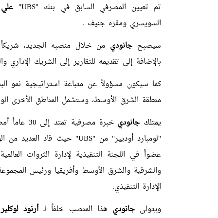
تم تعيين المصرفي السابق في بنك "UBS"
علي
السويسري ومقره جنيف .
سيصبح
جانودي
من خلال منصبه الجديد، شريكاً مح
بالإضافة إلى تقديمه للتقارير إلى الشريك الإداري 
كما سيكون مسؤولاً عن متباعة استراتيجية نمو ا
منطقة الشرق الأوسط، وستشمل المناطق الأخرى الواقع
يمتلك
جانودي
خبرة مصرفية
عضواً في اللجنة التنفيذية لإدارة الثروات العا
والشرقية والشرق الأوسط وأفريقيا ورئيس المجموع
الإدارة التنفيذي.
ويتولى
جانودي
هذا المنصب خلفاً لـ
أرنود لوكلير
ا