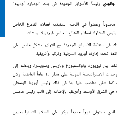
 جانودي
رئيساً للأسواق الجديدة في بنك "لومبارد أودييه"
ت
ع
دوداً وعضواً في اللجنة التنفيذية لعملاء القطاع الخاص
ت
ا
والرئيس المشارك لعملاء القطاع الخاص فريديرك روشات.
لبنك في منطقة الأسواق الجديدة مع التركيز بشكل خاص على
ة تحت إدارته أوروبا الشرقية وتركيا وأفريقيا.
 تمتد إلى 30 عاماً أمضاها بين نيويورك ولوكسمبورغ وباريس وسويسرا. وينضم إلى
"لومبارد أوديير" من "UBS" حيث قاد العديد من الوحدات الاستراتيجية الدولية على مدار 13 عاماً الماضية وكان
لمية، كما شغل مناصب عليا بما في ذلك رئيس أوروبا الوسطى
ة في الشرق الأوسط وأفريقيا بالإضافة إلى نائب رئيس مجلس
لذي سيتولى دوراً جديداً يركز على العملاء الاستراتيجيين