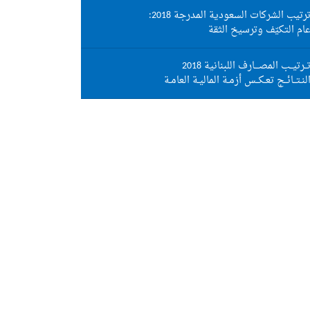
رتيب الشركات السعودية المدرجة 2018:
ام التكيّف وترسيخ الثقة
ــرتيــب المصـــارف اللبنانية 2018
لنـتــائــج تعـكــس أزمـة الماليـة العامـة