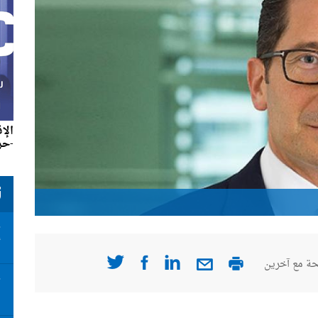
الإ
-حزير
ت
علي جان
ت
أ
ة مع آخرين
ت
ا