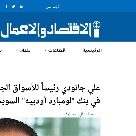
تابعنا على
الرئيسية
قطاعات
بلدان
ب
علي جانودي رئيساً للأسواق الج
في بنك "لومبارد أودييه" السوي
،
سويسرا
مال ومصارف