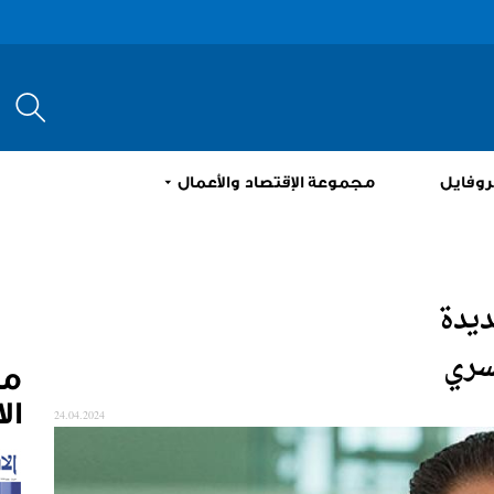
إبحث
روفايل
مجموعة الإقتصاد والأعمال
ديدة
سري
م
ال
24.04.2024