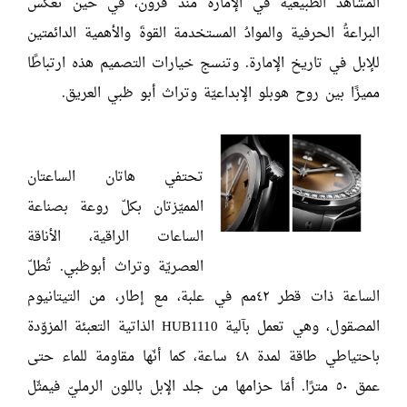
المشاهد الطبيعية في الإمارة منذ قرون، في حين تعكس
البراعةُ الحرفية والموادُ المستخدمة القوةَ والأهمية الدائمتين
للإبل في تاريخ الإمارة. وتنسج خيارات التصميم هذه ارتباطًا
مميزًا بين روح هوبلو الإبداعيّة وتراث أبو ظبي العريق.
تحتفي هاتان الساعتان
المميّزتان بكلّ روعة بصناعة
الساعات الراقية، الأناقة
العصريّة وتراث أبوظبي. تُطلّ
الساعة ذات قطر ٤٢مم في علبة، مع إطار، من التيتانيوم
المصقول، وهي تعمل بآلية HUB1110 الذاتية التعبئة المزوّدة
باحتياطي طاقة لمدة ٤٨ ساعة، كما أنّها مقاومة للماء حتى
عمق ٥٠ مترًا. أمّا حزامها من جلد الإبل باللون الرمليّ فيمثّل