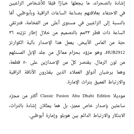
إشادة بالصحراء، ما يجعلها خيارًا قيّمًا للأشخاص الراغبين
في الاحتفاء بعلاقتهم بصناعة الساعات الراقية وبأبوظبي. أمّا
بالنسبة إلى الراغبين في مستوى أعلى من الفخامة، فترتقي
الساعة ذات قطر ٣٣مم بالتصميم من خلال إطار تزيّنه ٣٦
حبّة من الماس الأبيض. يعمل هذا الإصدار بآلية الكوارتز
HUB2912، وهو مزوّد بحزام مماثل من جلد الإبل المستلهم
من لون الرمال. يقتصر كلّ من الإصدارَين على ٥٠ قطعة،
وهما يرضيان أذواق العملاء الذين يقدّرون الأناقة الراقية
والارتباط العميق بتراث الإمارة.
موديلا Classic Fusion Abu Dhabi Edition أكثر من مجرّد
ساعتَين بإصدار خاص مميّز، بل هما يمثّلان إشادة بالتراث،
الابتكار والارتباط الدائم بين هوبلو وإمارة أبوظبي.