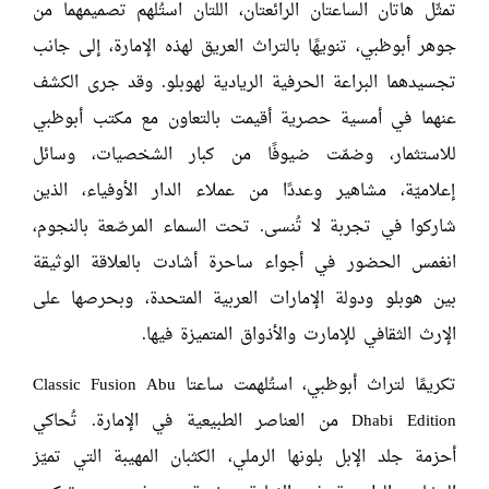
تمثّل هاتان الساعتان الرائعتان، اللتان استُلهم تصميمهما من
جوهر أبوظبي، تنويهًا بالتراث العريق لهذه الإمارة، إلى جانب
تجسيدهما البراعة الحرفية الريادية لهوبلو. وقد جرى الكشف
عنهما في أمسية حصرية أقيمت بالتعاون مع مكتب أبوظبي
للاستثمار، وضمّت ضيوفًا من كبار الشخصيات، وسائل
إعلاميّة، مشاهير وعددًا من عملاء الدار الأوفياء، الذين
شاركوا في تجربة لا تُنسى. تحت السماء المرصّعة بالنجوم،
انغمس الحضور في أجواء ساحرة أشادت بالعلاقة الوثيقة
بين هوبلو ودولة الإمارات العربية المتحدة، وبحرصها على
الإرث الثقافي للإمارت والأذواق المتميزة فيها.
تكريمًا لتراث أبوظبي، استُلهمت ساعتا Classic Fusion Abu
Dhabi Edition من العناصر الطبيعية في الإمارة. تُحاكي
أحزمة جلد الإبل بلونها الرملي، الكثبان المهيبة التي تميّز