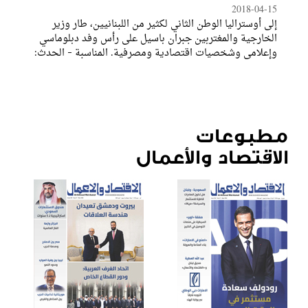
2018-04-15
إلى أوستراليا الوطن الثاني لكثير من اللبنانيين، طار وزير
الخارجية والمغتربين جبران باسيل على رأس وفد دبلوماسي
وإعلامي وشخصيات اقتصادية ومصرفية. المناسبة – الحدث:
انعقاد مؤتمر الطاقة الاغترابية اللبنانية في سيدني في التاسع
والعاشر من شهر آذار
مطبوعات
الاقتصاد والأعمال