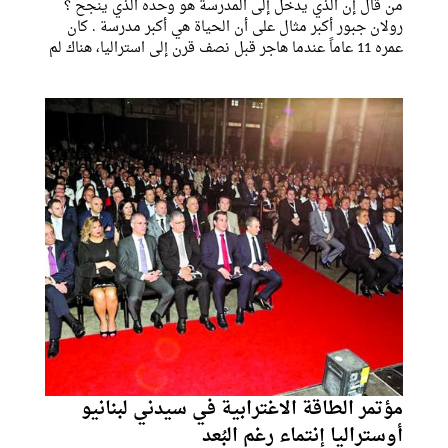
من قال إن الذي يدخل إلى المدرسة هو وحده الذي ينجح ؟
رولان جبور أكبر مثال على أن الحياة هي أكبر مدرسة . كان
عمره 11 عاماً عندما هاجر قبل نصف قرن إلى استراليا، هناك لم
يدخل المدرسة إلا لأسبوعين لأنه قرر أن يبدأ باكراً مسيرته في
العمل. وباكراً
مؤتمر الطاقة الاغترابية في سيدني لبنانيو
أوستراليا إنتماء رغم البُعد