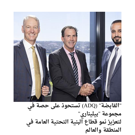
التبادل التجاري بين الطرفين. جاء ذلك بحضور أحمد صقر
نائب رئيس غرفة الإسكندرية، وأعضاء
"القابضة" (ADQ) تستحوذ على حصة في
مجموعة "بيليناري"
لتعزيز نمو قطاع البنية التحتية العامة في
المنطقة والعالم