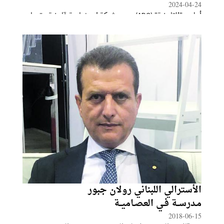
2024-04-24
أعلنت "القابضة" (ADQ)، وهي شركة استثمارية قابضة مقرها
أبوظبي، ومجموعة "بيليناري" (Plenary Group) الأسترالية
المستقلة والرائدة في استثمار وتطوير وإدارة مشاريع البنى
التحتية وفق نموذج التعاون بين القطاعين العام والخاص،
توقيع اتفاقية شراكة تهدف إلى
الأسترالي اللبناني رولان جبور
مـدرســة فـي العصـاميــة
2018-06-15