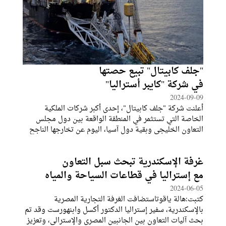
"جلف كابيتال" تبيع حصتها
في شركة "كايبر أستراليا"
2024-09-09
أعلنت شركة "جلف كابيتال"، إحدى أكبر شركات الملكية
الخاصة التي تستثمر في المنطقة الواقعة بين دول مجلس
التعاون الخليجي وبقية دول آسيا، اليوم عن تخارجها الناجح
من شركة "كايبر أستراليا"، في صفقة بيع قسم من "مجموعة
كايبر" العالمية، الشركة الرائدة في مجال
غرفة الإسكندرية تبحث سبل التعاون
مع إستراليا في قطاعات السياحة والمياه
2024-06-05
كتبت:هالة ياقوتاستضافت الغرفة التجارية المصرية
بالإسكندرية، سفير إستراليا الدكتور أكسل وابنهورست وقد تم
بحث آليات التعاون بين الجانبين المصري والإسترالي، وتعزيز