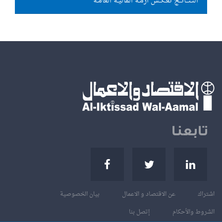
النـتــائــج تعـكــس أزمـة الماليـة العامـة
تابعنا
اشتراك
عن الاقتصاد و الاعمال
بيان الخصوصية
الشروط والأحكام
إتصل بنا