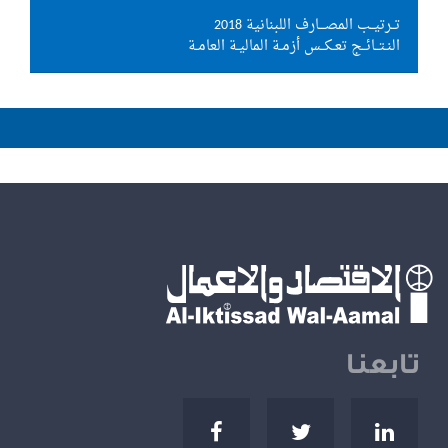
تــرتيــب المصـــارف اللبنانية 2018
النـتــائــج تعـكــس أزمـة الماليـة العامـة
تابعنا