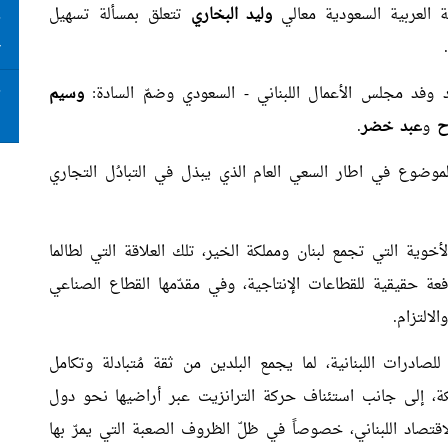
ة العربية السعودية معالي
وليد البخاري
تتعلق بمسألة تسهيل
ت
ع
 وفد مجلس الأعمال اللبناني - السعودي وضمّ السادة:
وسيم
ت
ا
ح
و
عبد
خضر
.
لموضوع في اطار السعي العام الذي يبذل في التبادُل التجاري
الأخوية التي تجمع لبنان ومملكة الخير، تلك العلاقة التي لطالما
عة حقيقية للقطاعات الإنتاجية، وفي مقدّمها القطاع الصناعي
التزام.
صادرات اللبنانية، لما يجمع البلدين من ثقة مُتبادلة وتكامل
كة، إلى جانب استئناف حركة الترانزيت عبر أراضيها نحو دول
قتصاد اللبناني، خصوصاً في ظلّ الظروف الصعبة التي يمرّ بها