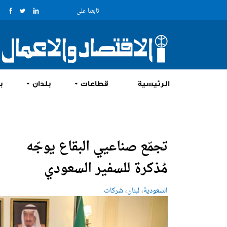
تابعنا على
الرئيسية
قطاعات
بلدان
ب
تجمّع صناعيي البقاع يوجّه
مُذكرة للسفير السعودي
،
،
السعودية
لبنان
شركات