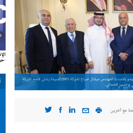
الإ
-حزير
السفير بخاري يتوسط من اليمين: المهندس وسيم رياشي (مصانع سومو بلاست)، المهندس ميشال صياح (شركة MES) السيدة رندلى قاسم (شركة
ت
كي وحسين قضماني.
بندابلا
ت
أ
ة مع آخرين
ت
ا