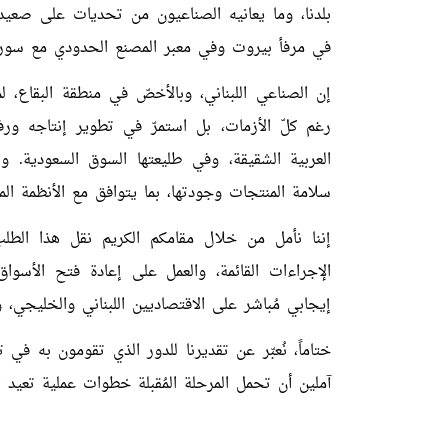
بلدنا، وما يعانيه الصناعيون من تحديات على صعيد
في مرفأ بيروت وفي معبر المصنع الحدودي مع سوري
إن الصناعي اللبناني، وبالأخصّ في منطقة البقاع،
رغم كلّ الأزمات، بل استمرّ في تطوير إنتاجه ور
العربية الشقيقة، وفي طليعتها السوق السعودية. وإن
سلامة المنتجات وجودتها، بما يتوافق مع الأنظمة الم
إننا نأمل من خلال مقامكم الكريم نقل هذا الطل
الإجراءات القائمة، والعمل على إعادة فتح الأسواق 
إيجابي مُباشر على الاقتصاديين اللبناني والخليجي،
ختاماً، نُعبّر عن تقديرنا للدور الذي تقومون به في 
آملين أن تحمل المرحلة المُقبلة خطوات عملية تعيد ا