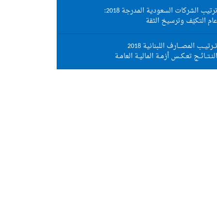
رتيب الشركات السعودية المدرجة 2018:
ام التكيّف وترسيخ الثقة
ــرتيــب المصـــارف اللبنانية 2018
لنـتــائــج تعـكــس أزمـة الماليـة العامـة