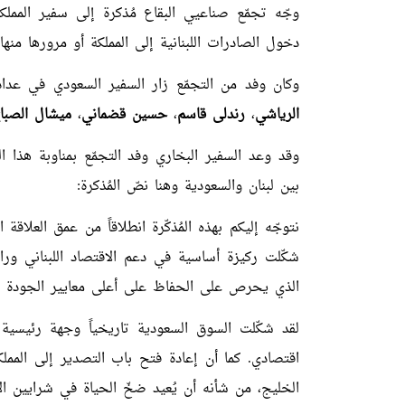
وجّه تجمّع صناعيي البقاع مُذكرة إلى سفير المملك
دخول الصادرات اللبنانية إلى المملكة أو مرورها منها.
وكان وفد من التجمّع زار السفير السعودي في عداد
الرياشي
،
رندلى قاسم
،
حسين قضماني
،
ميشال الصبا
وقد وعد السفير البخاري وفد التجمّع بمناوبة هذا ا
بين لبنان والسعودية وهنا نصّ المُذكرة:
نتوجّه إليكم بهذه المُذكّرة انطلاقاً من عمق العلاقة 
شكّلت ركيزة أساسية في دعم الاقتصاد اللبناني وراف
الذي يحرص على الحفاظ على أعلى معايير الجودة وال
لقد شكّلت السوق السعودية تاريخياً وجهة رئيسية لل
اقتصادي. كما أن إعادة فتح باب التصدير إلى الممل
الخليج، من شأنه أن يُعيد ضخّ الحياة في شرايين الا