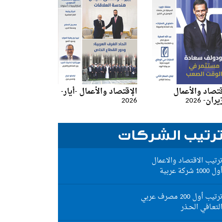
قتصاد والأعمال
الإقتصاد والأعمال -أيار-
ان- 2026
2026
رتيب الشركات
ست) المهندس عبد خضر (كونسروة شتورة)، ورؤوف أبو زكي وحسين قضماني.
رتيب الاقتصاد والاعمال
ول 1000 شركة عربية
رتيب أول 200 مصرف عربي
لتعـافي الحـذر