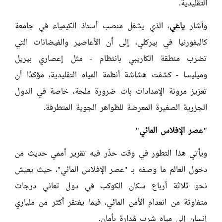
التقليدية.
وأشار
ياغي
، الذي يشغل منصب أستاذ الكيمياء في جامعة
كاليفورنيا في بيركلي، إلى أن الأعاصير والفيضانات التي
تضرب منطقة الكاريبي بانتظام - مثل إعصاري بيريل
وميليسا - كشفت هشاشة أنظمة المياه التقليدية، مؤكدًا أن
تعزيز مرونة الإمدادات بات ضرورة ملحة، خاصة في الدول
الجزرية الصغيرة المعرضة للظواهر الجوية المتطرفة.
"
عصر الإفلاس المائي
"
ويأتي هذا التطور في وقت حذّر فيه تقرير أممي حديث من
دخول العالم ما وصفه بـ "عصر الإفلاس المائي"، حيث يعيش
نحو ثلاثة أرباع سكان الكوكب في دول تعاني درجات
متفاوتة من انعدام الأمن المائي، فيما يفتقر أكثر من ملياري
إنسان إلى مياه شرب مُدارة بأمان.