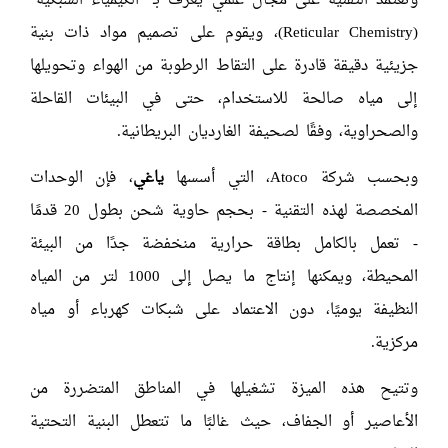
وتعتمد التقنية على مجال علمي يُعرف بـ "الكيمياء الشبكية"
(Reticular Chemistry)، ويقوم على تصميم مواد ذات بنية
جزيئية دقيقة قادرة على التقاط الرطوبة من الهواء وتحويلها
إلى مياه صالحة للاستخدام، حتى في البيئات القاحلة
والصحراوية، وفقًا لصحيفة الغارديان البريطانية.
وبحسب شركة Atoco، التي أسسها
ياغي
، فإن الوحدات
المخصصة لهذه التقنية - بحجم حاوية شحن بطول 20 قدمًا
- تعمل بالكامل بطاقة حرارية منخفضة جدًا من البيئة
المحيطة، ويمكنها إنتاج ما يصل إلى 1000 لتر من المياه
النظيفة يوميًا، دون الاعتماد على شبكات كهرباء أو مياه
مركزية.
وتتيح هذه الميزة تشغيلها في المناطق المتضررة من
الأعاصير أو الجفاف، حيث غالبًا ما تتعطل البنية التحتية