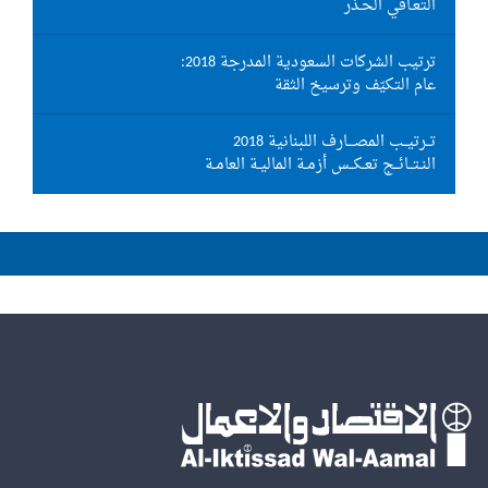
التعـافي الحـذر
ترتيب الشركات السعودية المدرجة 2018:
عام التكيّف وترسيخ الثقة
تــرتيــب المصـــارف اللبنانية 2018
النـتــائــج تعـكــس أزمـة الماليـة العامـة