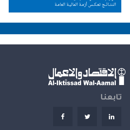
النـتــائــج تعـكــس أزمـة الماليـة العامـة
تابعنا