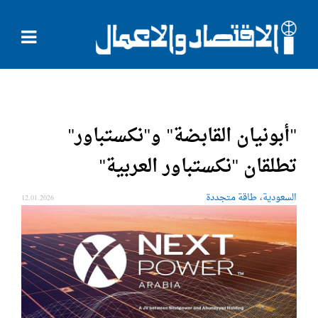
"أبونيان القابضة" و"نكستباور"
تطلقان "نكستباور العربية"
،
السعودية
طاقة متجددة
12.01.2026