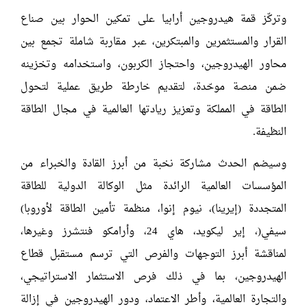
وتركّز قمة هيدروجين أرابيا على تمكين الحوار بين صناع
القرار والمستثمرين والمبتكرين، عبر مقاربة شاملة تجمع بين
محاور الهيدروجين، واحتجاز الكربون، واستخدامه وتخزينه
ضمن منصة موحّدة، لتقديم خارطة طريق عملية لتحول
الطاقة في المملكة وتعزيز ريادتها العالمية في مجال الطاقة
النظيفة.
وسيضم الحدث مشاركة نخبة من أبرز القادة والخبراء من
المؤسسات العالمية الرائدة مثل الوكالة الدولية للطاقة
المتجددة (إيرينا)، نيوم إنوا، منظمة تأمين الطاقة لأوروبا)
سيفي(، إير ليكويد، هاي 24، وأرامكو فنتشرز وغيرها،
لمناقشة أبرز التوجهات والفرص التي ترسم مستقبل قطاع
الهيدروجين، بما في ذلك فرص الاستثمار الاستراتيجي،
والتجارة العالمية، وأطر الاعتماد، ودور الهيدروجين في إزالة