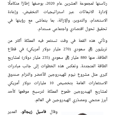
رئاستها لمجموعة العشرين عام 2020، بوصفها إطارًا متكاملًا
لإدارة الانبعاثات عبر استراتيجيات التخفيض، وإعادة
الاستخدام، والتدوير، والإزالة، بما يتماشى مع رؤيتها في
تحقيق تحول اقتصادي واجتماعي مستدام.
وتأتي هذه القمة في وقت تستثمر فيه المملكة أكثر من
تريليون ريال سعودي (270 مليار دولار أمريكي) في قطاع
الطاقة، منها 880 مليار ريال سعودي (235 مليار دولار) لمشاريع
الطاقة المتجددة. وتعكس هذه الخطوات إلى جانب مبادرات
كبرى مثل مشروع نيوم للهيدروجين الأخضر والتزام صندوق
الاستثمارات العامة بتخصيص 10 مليارات دولار أمريكي
لمشاريع الهيدروجين طموح المملكة لترسيخ موقعها كأحد
أبرز منتجي ومصدّري الهيدروجين في العالم.
وقال
فاسيل زيجالو
، المدير