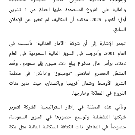
وبموجب الاتفاقية، ستتولى "الآمار" السيطرة التشغيلية
والمالية على الفروع المستحوذ عليها ابتداءً من 1 تشرين
أول/ أكتوبر 2025، مؤكدة أن التكاليف لم تتغير عن الإعلان
السابق.
تجدر الإشارة إلى أن شركة "الآمار الغذائية" تأسست في
العام 2001، وأدرجت في السوق المالية السعودية في العام
2022، برأس مال مدفوع يبلغ 255 مليون ريال سعودي، وتُعد
المشغّل الحصري لعلامتي "دومينوز" و"دانكن" في منطقة
الشرق الأوسط وشمال أفريقيا وباكستان، حيث تدير مئات
الفروع في المملكة وخارجها.
وتأتي هذه الصفقة في إطار استراتيجية الشركة لتعزيز
شبكتها التشغيلية وتوسيع حضورها في السوق السعودية،
خصوصاً في المناطق ذات الكثافة السكانية العالية مثل مكة