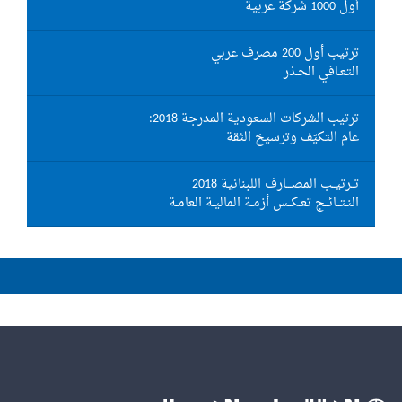
أول 1000 شركة عربية
ترتيب أول 200 مصرف عربي
التعـافي الحـذر
ترتيب الشركات السعودية المدرجة 2018:
عام التكيّف وترسيخ الثقة
تــرتيــب المصـــارف اللبنانية 2018
النـتــائــج تعـكــس أزمـة الماليـة العامـة