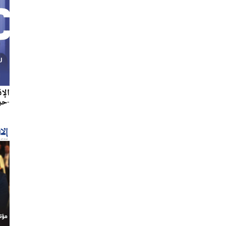
الإ
-حزير