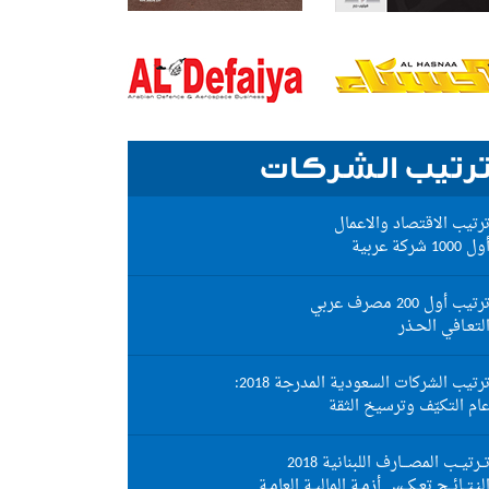
رتيب الشركات
رتيب الاقتصاد والاعمال
ول 1000 شركة عربية
رتيب أول 200 مصرف عربي
لتعـافي الحـذر
رتيب الشركات السعودية المدرجة 2018:
ام التكيّف وترسيخ الثقة
ــرتيــب المصـــارف اللبنانية 2018
لنـتــائــج تعـكــس أزمـة الماليـة العامـة