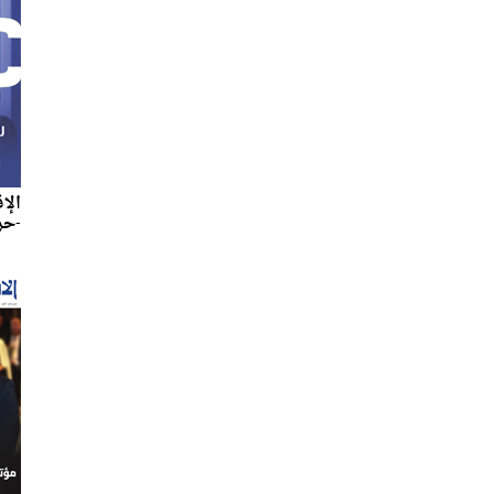
الإ
-حزير