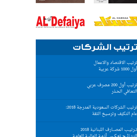
رتيب الشركات
رتيب الاقتصاد والاعمال
ول 1000 شركة عربية
رتيب أول 200 مصرف عربي
لتعـافي الحـذر
رتيب الشركات السعودية المدرجة 2018:
ام التكيّف وترسيخ الثقة
ــرتيــب المصـــارف اللبنانية 2018
لنـتــائــج تعـكــس أزمـة الماليـة العامـة