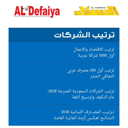
ترتيب الشركات
ترتيب الاقتصاد والاعمال
أول 1000 شركة عربية
ترتيب أول 200 مصرف عربي
التعـافي الحـذر
ترتيب الشركات السعودية المدرجة 2018:
عام التكيّف وترسيخ الثقة
تــرتيــب المصـــارف اللبنانية 2018
النـتــائــج تعـكــس أزمـة الماليـة العامـة