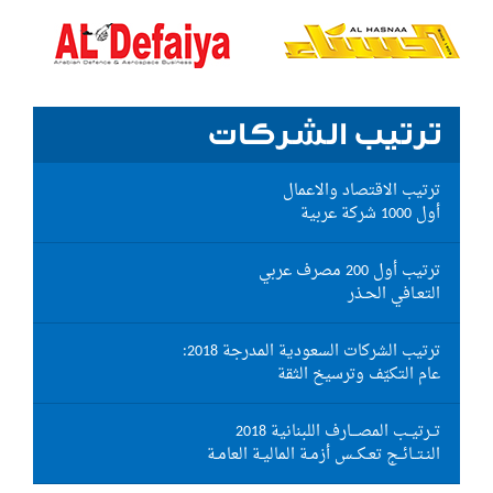
ترتيب الشركات
ترتيب الاقتصاد والاعمال
أول 1000 شركة عربية
ترتيب أول 200 مصرف عربي
التعـافي الحـذر
ترتيب الشركات السعودية المدرجة 2018:
عام التكيّف وترسيخ الثقة
تــرتيــب المصـــارف اللبنانية 2018
النـتــائــج تعـكــس أزمـة الماليـة العامـة