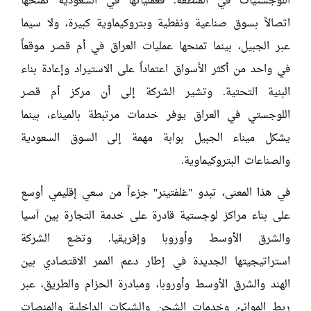
اللوجستيات في المنطقة. فعملياتها في السعودية تمنحها
اتصالاً بسوق صناعية ونفطية وبتروكيماوية كبيرة، ولا سيما
عبر الجبيل، بينما تمنحها عمليات العراق في أم قصر موقعاً
في واحد من أكثر الأسواق اعتماداً على الاستيراد وإعادة بناء
البنية التحتية. وتشير الشركة إلى أن مركز أم قصر
اللوجستي في العراق يوفر خدمات مرتبطة بالميناء، بينما
يشكل ميناء الجبيل بوابة مهمة إلى السوق السعودية
والصناعات البتروكيماوية.
في هذا المعنى، تبدو "غلفتينر" جزءاً من سعي إقليمي أوسع
على بناء مراكز لوجستية قادرة على خدمة التجارة بين آسيا
والشرق الأوسط وأوروبا وإفريقيا. وتضع الشركة
استراتيجيتها الجديدة في إطار دعم الممر الاقتصادي بين
الهند والشرق الأوسط وأوروبا، ومبادرة الحزام والطريق، عبر
ربط الموانئ وخدمات الشحن والشبكات الداخلية والمنصات