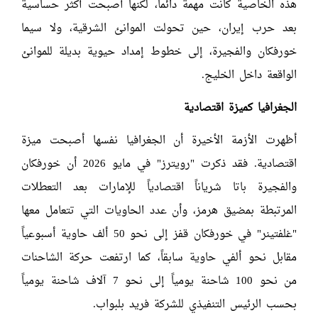
هذه الخاصية كانت مهمة دائماً، لكنها أصبحت أكثر حساسية
بعد حرب إيران، حين تحولت الموانئ الشرقية، ولا سيما
خورفكان والفجيرة، إلى خطوط إمداد حيوية بديلة للموانئ
الواقعة داخل الخليج.
الجغرافيا كميزة اقتصادية
أظهرت الأزمة الأخيرة أن الجغرافيا نفسها أصبحت ميزة
اقتصادية. فقد ذكرت "رويترز" في مايو 2026 أن خورفكان
والفجيرة باتا شرياناً اقتصادياً للإمارات بعد التعطلات
المرتبطة بمضيق هرمز، وأن عدد الحاويات التي تتعامل معها
"غلفتينر" في خورفكان قفز إلى نحو 50 ألف حاوية أسبوعياً
مقابل نحو ألفي حاوية سابقاً، كما ارتفعت حركة الشاحنات
من نحو 100 شاحنة يومياً إلى نحو 7 آلاف شاحنة يومياً
بحسب الرئيس التنفيذي للشركة فريد بلبواب.