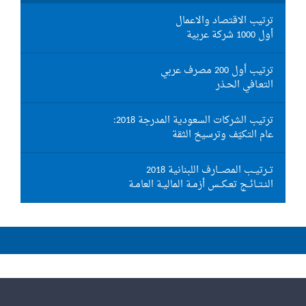
ترتيب الاقتصاد والاعمال
أول 1000 شركة عربية
ترتيب أول 200 مصرف عربي
التعـافي الحـذر
ترتيب الشركات السعودية المدرجة 2018:
عام التكيّف وترسيخ الثقة
تــرتيــب المصـــارف اللبنانية 2018
النـتــائــج تعـكــس أزمـة الماليـة العامـة