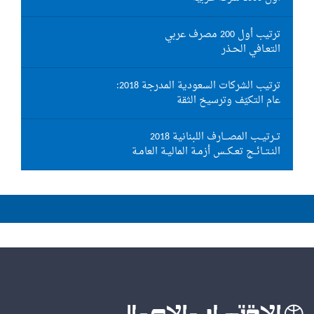
ترتيب أول 200 مصرف عربي
التعـافي الحـذر
ترتيب الشركات السعودية المدرجة 2018:
عام التكيّف وترسيخ الثقة
تــرتيــب المصـــارف اللبنانية 2018
النـتــائــج تعـكــس أزمـة الماليـة العامـة