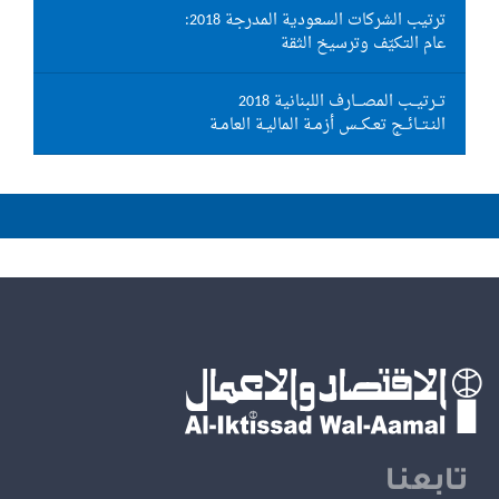
ترتيب الشركات السعودية المدرجة 2018:
عام التكيّف وترسيخ الثقة
تــرتيــب المصـــارف اللبنانية 2018
النـتــائــج تعـكــس أزمـة الماليـة العامـة
تابعنا