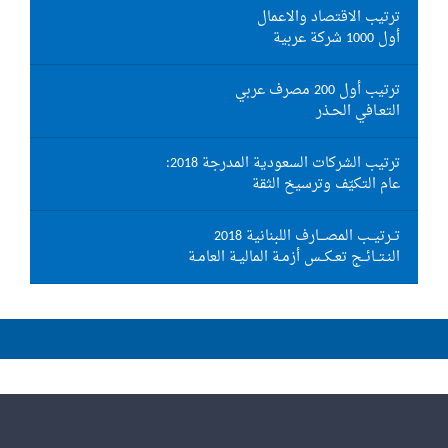
ترتيب الاقتصاد والاعمال
أول 1000 شركة عربية
ترتيب أول 200 مصرف عربي
التعـافي الحـذر
ترتيب الشركات السعودية المدرجة 2018:
عام التكيّف وترسيخ الثقة
تــرتيــب المصـــارف اللبنانية 2018
النـتــائــج تعـكــس أزمـة الماليـة العامـة