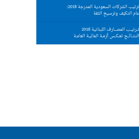
رتيب الشركات السعودية المدرجة 2018:
ام التكيّف وترسيخ الثقة
ــرتيــب المصـــارف اللبنانية 2018
لنـتــائــج تعـكــس أزمـة الماليـة العامـة