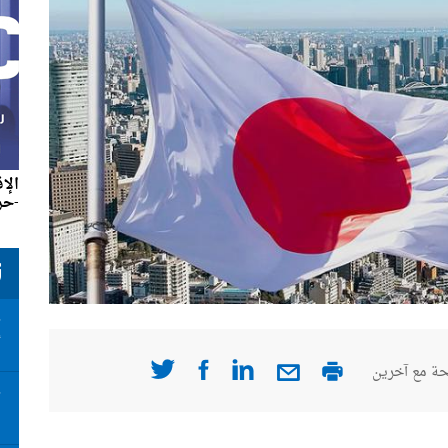
الإ
-حزير
ت
ت
أ
ة مع آخرين
ت
ا