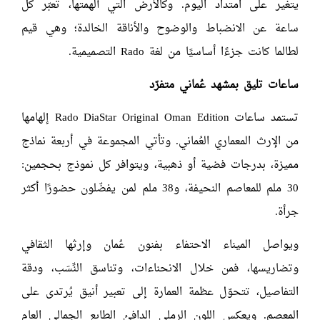
يتغير على امتداد اليوم. وكالأرض التي ألهمتها، تعبّر كل
ساعة عن الانضباط والوضوح والأناقة الخالدة؛ وهي قيم
لطالما كانت جزءًا أساسيًا من لغة Rado التصميمية.
ساعات تليق بمشهد عُماني متفرّد
تستمد ساعات Rado DiaStar Original Oman Edition إلهامها
من الإرث المعماري العُماني. وتأتي المجموعة في أربعة نماذج
مميزة، بدرجات فضية أو ذهبية، ويتوافر كل نموذج بحجمين:
30 ملم للمعاصم النحيفة، و38 ملم لمن يفضّلون حضورًا أكثر
جرأة.
ويواصل الميناء الاحتفاء بفنون عُمان وإرثها الثقافي
وتضاريسها، فمن خلال الانحناءات، وتناسق النِّسَب، ودقة
التفاصيل، تتحوّل عظمة العمارة إلى تعبير أنيق يُرتدى على
المعصم. ويعكس اللون الرملي الدافئ الطابع الجمالي العام