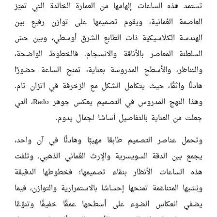
تستمد هذه الساعات إلهامها من العمارة الخالدة التي تميّز
العاصمة العُمانية، ويقوم تصميمها على توازن رفيع بين
الهندسة الكلاسيكية ذات الطابع الشرق أوسطي، وبين حسّ
السلطنة المعاصر بالأناقة والانسجام. فالخطوط الواضحة،
والتناظر، والأسطح المدروسة بعناية، تمنح الساعة حضورًا
هادئًا واثقًا، حيث يتكامل الشكل مع الزخرفة في اتزان تام.
وهذا النهج المدروس في التصميم يعكس جوهر Rado، التي
جعلت من العناية بالتفاصيل أساسًا لجمال يدوم.
وتحمل عناصر التصميم طابعًا مهيبًا وهادئًا في آن واحد،
يجمع بين الدقة السويسرية والإرث العُماني الذهبي. وتلفت
هذه الساعات الأنظار بنقاء تصميمها؛ فخطوطها الدقيقة
ونِسَبها المتناغمة تمنحها إحساسًا بالاستمرارية والتوازن، فيما
يضفي انعكاس الضوء على أسطحها عمقًا خفيفًا وتنوّعًا