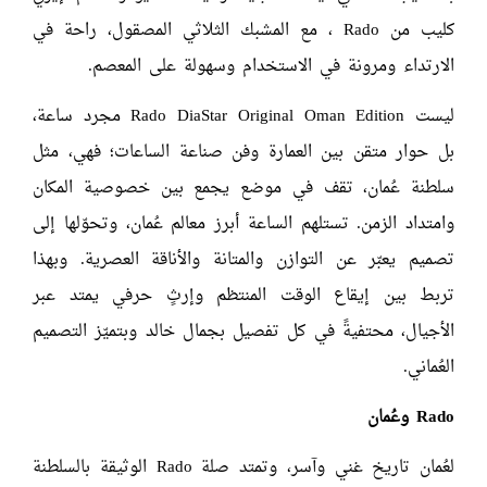
كليب من Rado ، مع المشبك الثلاثي المصقول، راحة في
الارتداء ومرونة في الاستخدام وسهولة على المعصم.
ليست Rado DiaStar Original Oman Edition مجرد ساعة،
بل حوار متقن بين العمارة وفن صناعة الساعات؛ فهي، مثل
سلطنة عُمان، تقف في موضع يجمع بين خصوصية المكان
وامتداد الزمن. تستلهم الساعة أبرز معالم عُمان، وتحوّلها إلى
تصميم يعبّر عن التوازن والمتانة والأناقة العصرية. وبهذا
تربط بين إيقاع الوقت المنتظم وإرثٍ حرفي يمتد عبر
الأجيال، محتفيةً في كل تفصيل بجمال خالد وبتميّز التصميم
العُماني.
Rado
وعُمان
لعُمان تاريخ غني وآسر، وتمتد صلة Rado الوثيقة بالسلطنة