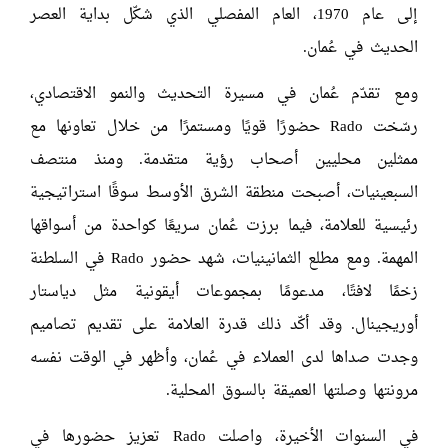
إلى عام 1970، العام المفصلي الذي شكّل بداية العصر
الحديث في عُمان.
ومع تقدّم عُمان في مسيرة التحديث والنمو الاقتصادي،
رسّخت Rado حضورًا قويًا ومستمرًا من خلال تعاونها مع
ممثلين محليين أصحاب رؤية متقدمة. ومنذ منتصف
السبعينيات، أصبحت منطقة الشرق الأوسط سوقًا استراتيجية
رئيسية للعلامة، فيما برزت عُمان سريعًا كواحدة من أسواقها
المهمة. ومع مطلع الثمانينيات، شهد حضور Rado في السلطنة
زخمًا لافتًا، مدعومًا بمجموعات أيقونية مثل دياستار
أوريجينال. وقد أكّد ذلك قدرة العلامة على تقديم تصاميم
وجدت صداها لدى العملاء في عُمان، وأظهر في الوقت نفسه
مرونتها وصلتها العميقة بالسوق المحلية.
في السنوات الأخيرة، واصلت Rado تعزيز حضورها في