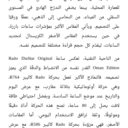
للعمارة المحلية، بينما يضفي التدرّج الهادئ في المستوى
السفلي من الميناء، من النحاسي إلى الذهبي، عمقًا ورقيًا
على التصميم. ويأتي المقاس الأكبر بمؤشرات ساعات بارزة،
في حين يستخدم المقاس الأصغر الكريستال لتحديد
الساعات، ليقدّم كل حجم قراءة مختلفة للتصميم نفسه.
من الناحية التقنية، تعكس ساعة Rado DiaStar Original
Oman Edition القدر نفسه من الانضباط والدقّة الذي يميّز
تصميمه. فالنماذج الأكبر تعمل بحركة Rado كاليبر R764،
وهي حركة أوتوماتيكية بثلاثة عقارب، مع عرض اليوم
والتاريخ عند موضع الساعة السادسة. وبفضل احتياطي طاقة
لافت يصل إلى 80 ساعة، تمنح هذه الحركة أداءً دقيقًا
وموثوقًا، وثقة ترافق الاستخدام اليومي. أما المقاسات
الأصغر، فهي مزوّدة بحركة Rado كاليبر R586، مع عرض