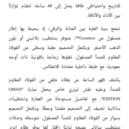
للتاريخ واحتياطي طاقة يصل إلى 48 ساعة، لتقدّم توازنًا
بين الأداء والأناقة.
تجمع بنية العلبة بين المتانة والرقي؛ إذ يحيط بها إطار
مصقول من Ceramos™، متوفر بتشطيب بلاتيني أو بلون
الذهب الأصفر. ويكتمل التصميم بعلبة وسطى من الفولاذ
المقاوم للصدأ المصقول، تعلوها زجاجة ياقوتية ذات أوجه
عمودية، مع طبقة داخلية مضادة للانعكاس.
يكشف ظهر الساعة عن غطاء خلفي من الفولاذ المقاوم
للصدأ، وعليه نقش ليزري خاص يحمل عبارة "OMAN
EDITION"، مع تفاصيل مستوحاة من العمارة وتشطيبات
ساتانية تضيف إلى التصميم ملمسًا وعمقًا. ويكتمل التصميم
بسوار من الفولاذ المقاوم للصدأ المصقول، تتوسطه وصلات
بتشطيب ساتاني يمنحه تباينًا راقيًا. كما يوفّر نظام إيزي