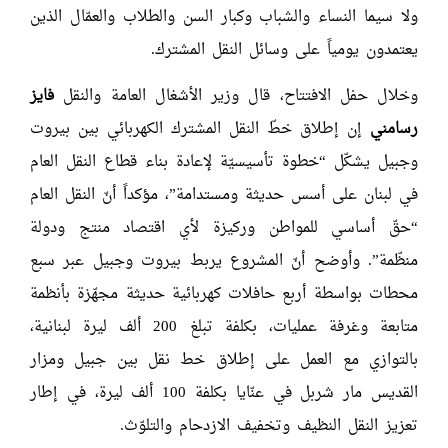
ولا سيما النساء والشباب وكبار السن والطلاب والعمّال الذين
يعتمدون يومياً على وسائل النقل المشترك.
وخلال حفل الافتتاح، قال وزير الأشغال العامة والنقل
فايز
رسامني
إن إطلاق خطّ النقل المشترك الكهربائي بين بيروت
وجبيل يشكّل “خطوة تأسيسيّة لإعادة بناء قطاع النقل العام
في لبنان على أسس حديثة ومستدامة”، مؤكداً أنّ النقل العام
“حقّ أساسي للمواطن وركيزة لأي اقتصاد منتج ودولة
منظّمة”. وأوضح أنّ المشروع يربط بيروت وجبيل عبر سبع
محطات بواسطة أربع حافلات كهربائية حديثة مجهّزة بأنظمة
متابعة وغرفة عمليات، بكلفة تبلغ 200 ألف ليرة لبنانية،
بالتوازي مع العمل على إطلاق خط نقل بين جبيل ومزار
القديس مار شربل في عنّايا بكلفة 100 ألف ليرة، في إطار
تعزيز النقل النظيف وتخفيف الازدحام والتلوّث.