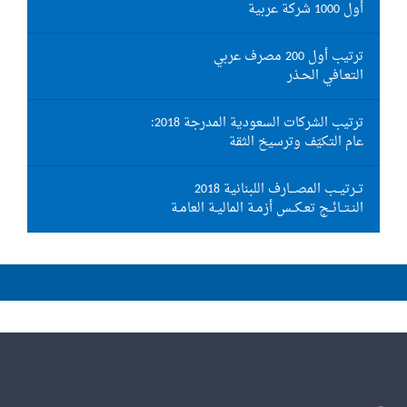
أول 1000 شركة عربية
ترتيب أول 200 مصرف عربي
التعـافي الحـذر
ترتيب الشركات السعودية المدرجة 2018:
عام التكيّف وترسيخ الثقة
تــرتيــب المصـــارف اللبنانية 2018
النـتــائــج تعـكــس أزمـة الماليـة العامـة