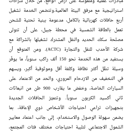
مبادرات عملية وملموسة على أرض الواقع، من خلال شراكات
استراتيجية مع مرفق البيئة العالمية.وتتضمن الخدمة تشغيل
أربع حافلات كهربائية بالكامل، مدعومة ببنية تحتية للشحن
تعمل بالطاقة الشمسية في محطة جبيل، على أن تتولى
مصلحة سكك الحديد والنقل المشترك تشغيلها بالشراكة مع
شركة الأحدب للنقل والتجارة (ACTC). ومن المتوقع أن
يستفيد من هذه الخدمة نحو 150 ألف راكب سنوياً، ما يوفّر
وسيلة تنقّل أكثر نظافة وكلفة أقل وموثوقية أكبر، ويسهم
في التخفيف من الازدحام المروري، والحد من الاعتماد على
السيارات الخاصة، وخفض ما يقارب 900 طن من انبعاثات
ثاني أكسيد الكربون سنوياً. وتتميّز الحافلات الجديدة
بتجهيزات تراعي احتياجات الأشخاص ذوي الإعاقة، بما
يضمن سهولة الوصول والاستخدام، إلى جانب اعتماد معايير
الشمول الاجتماعي لتلبية احتياجات مختلف فئات المجتمع،