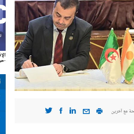
الإ
-حزير
ت
ت
أ
ة مع آخرين
ت
ا