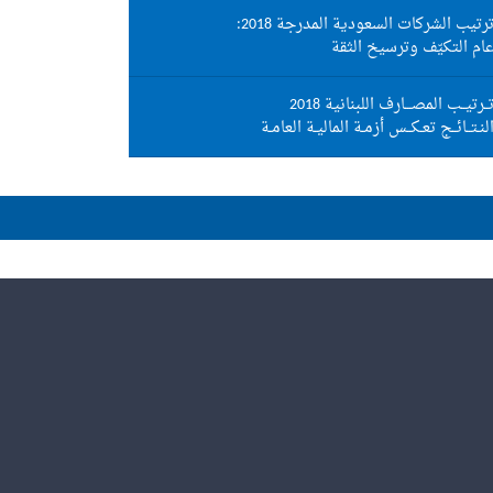
رتيب الشركات السعودية المدرجة 2018:
ام التكيّف وترسيخ الثقة
ــرتيــب المصـــارف اللبنانية 2018
لنـتــائــج تعـكــس أزمـة الماليـة العامـة