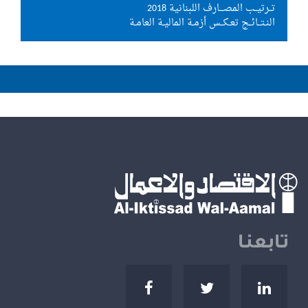
تــرتيــب المصـــارف اللبنانية 2018
النـتــائــج تعـكــس أزمـة الماليـة العامـة
تابعنا