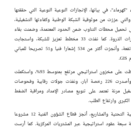
كهرماء"، في بيانها، الإنجازات النوعية النوعية التي حققتها
هرباء والتي عززت من موثوقية الشبكة الوطنية وكفاءتها التشغيلية،
ى تحميل محطات التناوب ضمن الحدود المعتمدة، وضمنت بقاء
مغذيات 11 ك.ف دون 80% من قدرتها خلال فترات الذروة. كما نفذت 33 مخطط تعزيز للشبكة، واستجابت
لمتطلبات مراكز التحكم لمواجهة أحمال الصيف المرتفعة، وأنجزت أكثر من 534 إشعارا فنيا و51 تصريحا للمباني
G.
وفي قطاع المياه، أشار البيان إلى أن "كهرماء" حافظت على مخزون استراتيجي مرتفع بمتوسط 93%، واستكملت
تشغيل 23.7 كيلومتر من خطوط المياه الجديدة، وأصدرت 226 رخصة آبار، ونفذت جولات رقابية وفحوصات
ل مرنة تعتمد على تنويع مصادر الإمداد ومراقبة الضغط
الكبرى وارتفاع الطلب.
وأوضحت المؤسسة في بيانها أنه على مستوى البنية التحتية والمشاريع، أنجز قطاع الشؤون الفنية 12 مشروعا
 تمت ترسية سبعة عقود استراتيجية عبر المشتريات المركزية. كما أرست