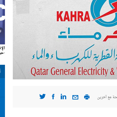
الإ
-حزير
ت
ت
أ
ة مع آخرين
ت
ا