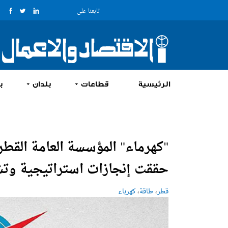
تابعنا على
الرئيسية
قطاعات
بلدان
ب
"كهرماء" المؤسسة العامة القطري
حققت إنجازات استراتيجية وتشغيل
،
،
قطر
طاقة
كهرباء