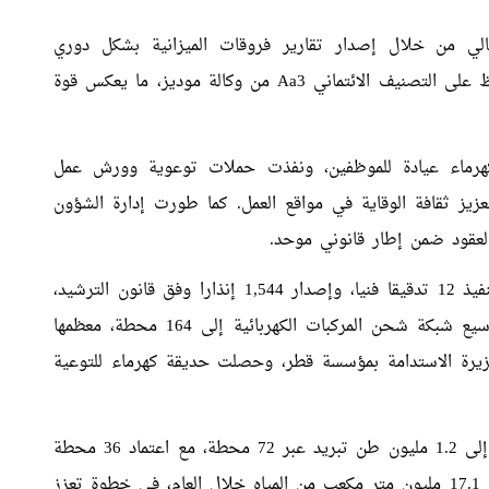
مالي من خلال إصدار تقارير فروقات الميزانية بشكل دوري
وتحميل ميزانية 2026 في نظام الـ EPR ، مع الحفاظ على التصنيف الائتماني Aa3 من وكالة موديز، ما يعكس قوة
كهرماء عيادة للموظفين، ونفذت حملات توعوية وورش عمل
تعزيز ثقافة الوقاية في مواقع العمل. كما طورت إدارة الشؤون
العقود ضمن إطار قانوني موحد.
وعززت إدارة الترشيد وكفاءة الطاقة جهودها عبر تنفيذ 12 تدقيقا فنيا، وإصدار 1,544 إنذارا وفق قانون الترشيد،
وتنظيم أكثر من 300 فعالية توعوية، إلى جانب توسيع شبكة شحن المركبات الكهربائية إلى 164 محطة، معظمها
يرة الاستدامة بمؤسسة قطر، وحصلت حديقة كهرماء للتوعية
وفي قطاع تبريد المناطق، ارتفعت القدرة التشغيلية إلى 1.2 مليون طن تبريد عبر 72 محطة، مع اعتماد 36 محطة
على المياه المعالجة بدلا من الصالحة للشرب، ما وفر 17.1 مليون متر مكعب من المياه خلال العام، في خطوة تعزز