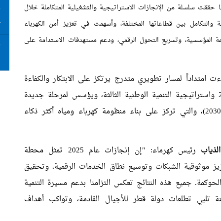
نها حققت سلسلة من الإنجازات الاستراتيجية والتشغيلية المتكاملة خلال
ت
ع
سسية والتكامل بين قطاعاتها المختلفة، وأسهمت في تعزيز أمن الكهرباء
وكمة المؤسسية، وتسريع التحول الرقمي، ودعم مستهدفات الاستدامة على
ت
ا
ت امتداداً لمسار تطويري متدرج يرتكز على الابتكار والكفاءة
والموثوقية، بما يتماشى مع رؤية قطر الوطنية 2030 واستراتيجية التنمية الوطنية الثالثة، ويؤسس لمرحلة جديدة
ضمن استراتيجية "كهرماء" طويلة المدى (2026 - 2030)، والتي تركز على بناء منظومة كهرباء ومياه أكثر ذكاء
لذياب
رئيس كهرماء: "إن إنجازات عام 2025 تمثل محطة
ز موثوقية الشبكات وتوسيع نطاق الخدمات الرقمية، وتحقيق
حوكمة. جميع هذه النتائج تعكس التزامنا بدعم مسيرة التنمية
نة تلبي تطلعات دولة قطر للأجيال القادمة، وتواكب أهداف