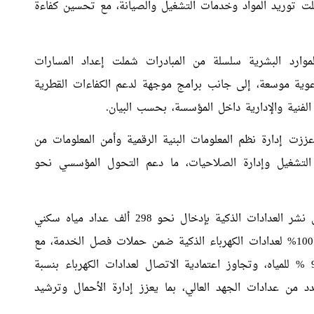
صة بقيمة 123.55 مليون ريال شملت توريد المواد وخدمات التشغيل والصيانة، مع تحسين كفاءة
لموارد البشرية سلسلة من المبادرات شملت إعداد المسارات
وعوية موسعة، إلى جانب برامج موجهة لدعم الكفاءات القطرية
الفنية والإدارية داخل المؤسسة، بحسب البيان.
ززت إدارة نظم المعلومات البنية الرقمية وأمن المعلومات من
لتشغيل وإدارة الصلاحيات، ما دعم التحول المؤسسي نحو
وعلى صعيد خدمات المشتركين، توسعت كهرماء في نشر العدادات الذكية بإدخال نحو 298 ألف عداد مياه سكني
ضمن منظومة AMI، وحققت فصلا عن بعد بنسبة 100% لعدادات الكهرباء الذكية ضمن حملات فصل الخدمة، مع
بلوغ متوسط دقة الفوترة 98.21% للكهرباء و97.74 % للمياه، وتجاوز اعتمادية الاتصال لعدادات الكهرباء بنسبة
د من عدادات الجهد العالي، بما يعزز إدارة الأحمال وترشيد