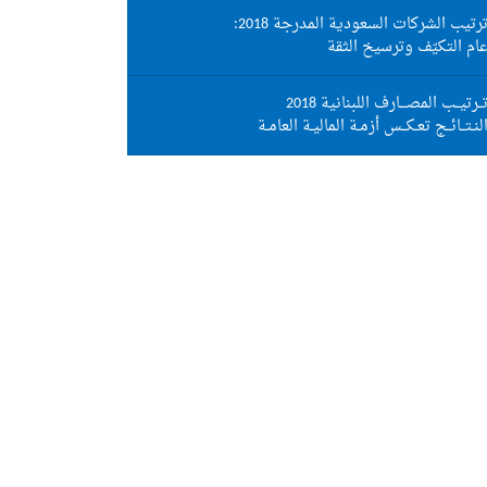
رتيب الشركات السعودية المدرجة 2018:
ام التكيّف وترسيخ الثقة
ــرتيــب المصـــارف اللبنانية 2018
لنـتــائــج تعـكــس أزمـة الماليـة العامـة