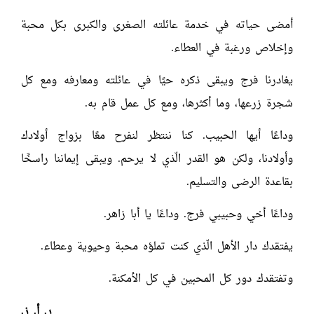
أمضى حياته في خدمة عائلته الصغرى والكبرى بكل محبة
وإخلاص ورغبة في العطاء.
يغادرنا فرج ويبقى ذكره حيًا في عائلته ومعارفه ومع كل
شجرة زرعها، وما أكثرها، ومع كل عمل قام به.
وداعًا أيها الحبيب. كنا ننتظر لنفرح معًا بزواج أولادك
وأولادنا، ولكن هو القدر الّذي لا يرحم. ويبقى إيماننا راسخًا
بقاعدة الرضى والتسليم.
وداعًا أخي وحبيبي فرج. وداعًا يا أبا زاهر.
يفتقدك دار الأهل الّذي كنت تملؤه محبة وحيوية وعطاء.
وتفتقدك دور كل المحبين في كل الأمكنة.
ر. أ. ز.