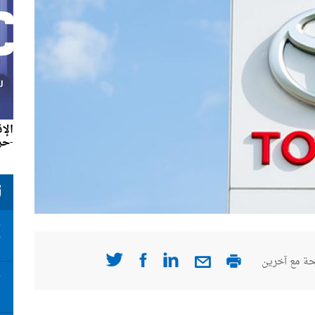
الإ
-حزير
ت
ت
أ
ة مع آخرين
ت
ا