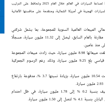
ما زالت مجموعة تويوتا موتور تحتل الصدارة كأكبر شركة لصناعة السيارات في العالم خلال العام 2025 وتحافظ على الترتيب
ت
ع
يارات الهجينة في أمريكا الشمالية، ومتقدمة على منافستها الألمانية
ت
ا
إجمالي المبيعات العالمية السنوية للمجموعة، بما يشمل شركتي
دايهاتسو موتور وهينو موتورز، ارتفع بنسبة 4.6 % مقارنة بالعام السابق، ليصل إلى 11.32 مليون سيارة، مسجلًا
ى منذ عامين.
تفوقت تويوتا بفارق كبير على فولكس فاجن التي بلغت مبيعاتها 8.98 مليون سيارة، حيث زادت مبيعات المجموعة
خارج اليابان بنسبة 3.1 بالمئة لتصل إلى مستوى قياسي بلغ 9.25 مليون سيارة، وذلك رغم الرسوم الجمركية
كما سجلت تويوتا وحدها مبيعات عالمية قياسية بلغت 10.54 مليون سيارة، بزيادة نسبتها 3.7 %، مدفوعة بارتفاع
كما ارتفعت مبيعات الشركة في الصين بشكل طفيف بنسبة 0.2 % إلى 1.78 مليون سيارة، في ظل احتدام
إلى 1.50 مليون سيارة.