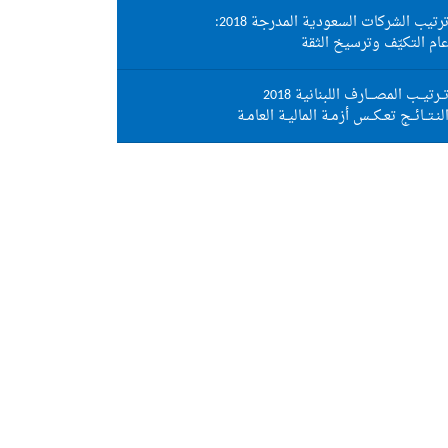
رتيب الشركات السعودية المدرجة 2018:
ام التكيّف وترسيخ الثقة
ــرتيــب المصـــارف اللبنانية 2018
لنـتــائــج تعـكــس أزمـة الماليـة العامـة