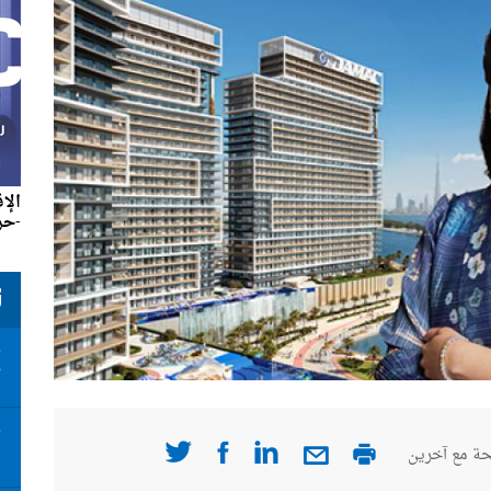
الإ
-حزير
ت
ت
أ
ت
ة مع آخرين
ا