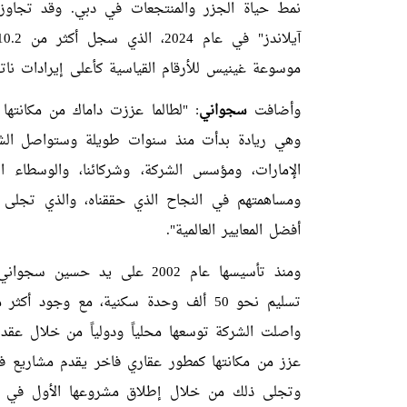
نمط حياة الجزر والمنتجعات في دبي. وقد تجاوز 
موسوعة غينيس للأرقام القياسية كأعلى إيرادات ن
وأضافت
سجواني
: "لطالما عززت داماك من مكانته
وهي ريادة بدأت منذ سنوات طويلة وستواصل الشركة 
الإمارات، ومؤسس الشركة، وشركائنا، والوسطاء ا
ومساهمتهم في النجاح الذي حققناه، والذي تجلى ف
أفضل المعايير العالمية".
ومنذ تأسيسها عام 2002 على ي
واصلت الشركة توسعها محلياً ودولياً من خلال عقد 
عزز من مكانتها كمطور عقاري فاخر يقدم مشاريع فري
وتجلى ذلك من خلال إطلاق مشروعها الأول في ذل