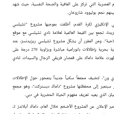
هيم العصرية التي تركز على العافية والصحة النفسية، حيث شهد
ينهم نجم بوليوود شاروخان.
 الإنكليزي لكرة القدم، أطلقت بموجبها مشروع "تشيلسي
يدة، تجمع بين القيمة العالمية لعلامة نادي تشيلسي مع موقع
لاحية". ومن المقرر أن يشكّل مشروع تشيلسي ريزيدنسز، عند
اكتماله، أحد آخر المشاريع السكنية الواقعة على زاوية بحرية بإطلالات بانورامية مباشرة وبزاوية 270 درجة على
ظهرت علامة داماك على قمصان فريقي الرجال والسيدات لنادي
ن"، لتضيف مجمعاً سكنياً جديداً يتمحور حول الإطلالات
هر سبتمبر إلى محفظتها مشروع "داماك ديستركت"، وهو مجمع
ز، الذي يعيد تعريف مفهوم الحياة الحضرية في دبي.
ونمت محفظة داماك من المشاريع خلال عام 2025 عبر الإعلان عن المشروع الأضخم خلال العام، داماك آيلاندز 2،