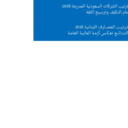
رتيب الشركات السعودية المدرجة 2018:
ام التكيّف وترسيخ الثقة
ــرتيــب المصـــارف اللبنانية 2018
لنـتــائــج تعـكــس أزمـة الماليـة العامـة