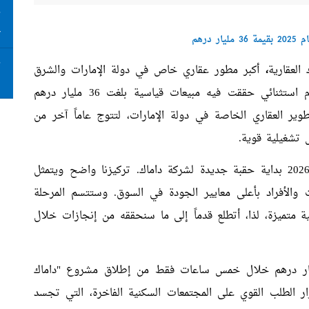
ت
ع
ر درهم
ت
العقارية
،
أكبر مطور عقاري خاص في دولة الإمارات والشرق
ا
الأوسط، عن بداية "حقبة جديدة" للشركة، بعد عام استثنائي حققت فيه مبيعات قياسية بلغت 36 مليار درهم
وير العقاري الخاصة في دولة الإمارات، لتتوج عاماً آخر من
 تشغيلية قوية.
: "يمثل عام 2026 بداية حقبة جديدة لشركة داماك. تركيزنا واضح ويتمثل
ت والأفراد بأعلى معايير الجودة في السوق. وستتسم المرحلة
ة متميزة، لذا، أتطلع قدماً إلى ما سنحققه من إنجازات خلال
داماك قد حققت مبيعات قوية بلغت 11 مليار درهم خلال خمس ساعات فقط من إطلاق مشروع "داماك
ستمرار الطلب القوي على المجتمعات السكنية الفاخرة، التي تجسد