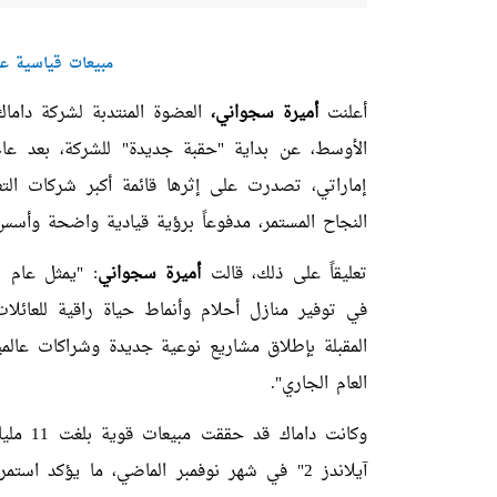
مبيعات قياسية عام 2025 بقيمة 36 مليا
أعلنت
أميرة سجواني،
العضوة المنتدبة لشركة داماك 
إماراتي، تصدرت على إثرها قائمة أكبر شركات التط
النجاح المستمر، مدفوعاً برؤية قيادية واضحة وأسس
تعليقاً على ذلك، قالت
أميرة سجواني
في توفير منازل أحلام وأنماط حياة راقية للعائلا
المقبلة بإطلاق مشاريع نوعية جديدة وشراكات عالمي
العام الجاري".
وكانت 
آيلاندز 2" في شهر نوفمبر الماضي، ما يؤكد ا