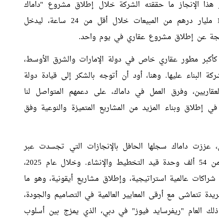
هذا الإنجاز ما حققته الشركة خلال إطلاق مشروع "داماك
آيلاندز" في عام 2024، الذي سجل أكثر من 10.2 مليار درهم من المبيعات خلال أقل من 24 ساعة، ليدخل
اتجة عن إطلاق مشروع عقاري في يوم واحد.
ا كأكبر مطور عقاري خاص في دولة الإمارات والشرق الأوسط،
البناء عليها. وهنا، أود أن أتوجه بالشكر إلى قيادة دولة
لعقاريين، وفرق العمل في داماك، على دعمهم المتواصل لنا
ي إطلاق وبناء المزيد من المشاريع المتميزة والنوعية وفق
د حسين سجواني، عززت داماك سجلها الحافل بالإنجازات التي تجسدت عبر
تسليم نحو 50 ألف وحدة سكنية، مع وجود أكثر من 54 ألف وحدة قيد التخطيط والإنشاء. وخلال عام 2025،
شراكات عالمية استراتيجية، وإطلاق مشاريع أيقونية، وهو ما
دة تتماشى مع أرقى المعايير العالمية في التصاميم والجودة،
ك العام "ريفرسايد فيوز" في دبي، الذي يمزج بين أسلوب