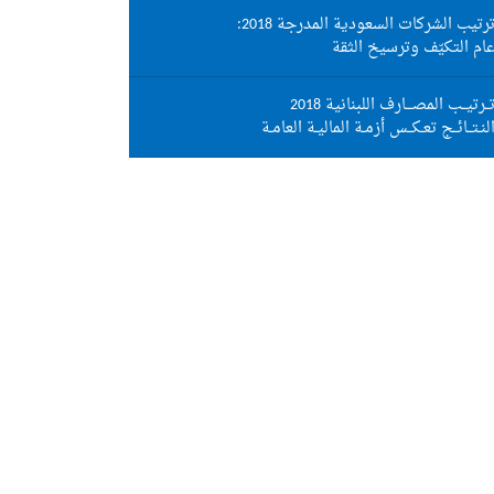
رتيب الشركات السعودية المدرجة 2018:
ام التكيّف وترسيخ الثقة
ــرتيــب المصـــارف اللبنانية 2018
لنـتــائــج تعـكــس أزمـة الماليـة العامـة