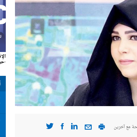
الإ
-حزير
ت
ت
أ
ت
ة مع آخرين
ا