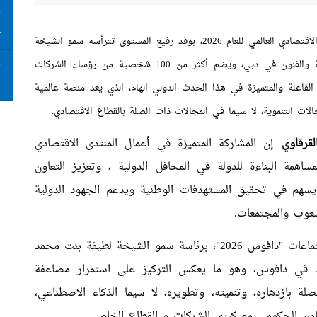
ت
ع
، رئيسة هيئة الثقافة والفنون في دبي، ويضم أكثر من 100 شخصية من رؤساء الشركات
ت
ا
فاعلة والمتميزة في هذا الحدث الدولي الهام، الذي يعد منصة عالمية
لات التنموية، لا سيما في المجالات ذات الصلة بالقطاع الاقتصادي.
لقرقاوي
إن المشاركة المتميزة في أعمال المنتدى الاقتصادي
 الفاعل والمساهمة البناءة للدولة في المحافل الدولية ، وتعزيز التعاون
بما يسهم في تحقيق المستهدفات الوطنية ويدعم الجهود الدولية
شعوب والمجتمعات.
وأضاف القرقاوي أن الوفد الإماراتي المشارك في اجتماعات "دافوس 2026"، برئاسة سمو الشيخة لطيفة بنت محمد
 في دافوس، وهو ما يعكس التركيز على استمرار مضاعفة
صلة بازدهاره، وتنميته، وتطويره، لا سيما الذكاء الاصطناعي،
تعاون الحكومي مع كبرى الشركات و القطاع الخاص.