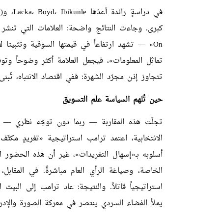
في دراسةٍ رائدة أعدّها
Ibikunle
،
Boyd
،
Lacka
، و
On» — تشهد ارتفاعاً في قيمتها السوقية وتثبيتا 
تماثل المعلومات»، فيجعل العلامة أكثر وضوحاً وتوقّعا
تتجاوز إذن مجرّد الشهرة: ففي اقتصاد الانتباه، تُبنى
حين تُلهم السياسة علم التسويق
تجلّت هذه المقاربة — ربما دون توجّه نظري — 
الانتخابية، اعتمد ترامب استراتيجية «تغريدٍ مكثّف
أسلوبه بـ«إسهال التغريدات»، غير أن هذه الحضور 
الخاصة، وصياغة الرأي العام مباشرةً. في المقابل
استراتيجياً قاتلاً. والنتيجة: عاد ترامب إلى البيت
يملأ الفضاء السردي ينتصر في معركة الصورة والإدرا