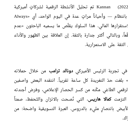
Kannan
(2022) تم تحليل الأنشطة الرقمية لشركاتٍ أميركية
كبرى. وجاءت النتائج واضحة: العلامات التي تنشر بانتظام — وأحياناً مراتٍ عدة في اليوم الواحد، أي «Always
لاستقرارها المالي. هذا السلوك يقلّص ما يسميه الباحثون «عدم
ً، وبالتالي أكثر جدارة بالثقة. إن العلاقة بين الظهور والأداء
 الثقة على الاستمرارية.
في تجربة الرئيس الأميركي
دونالد ترامب
من خلال حملاته
» بلغت حدّ التغريدة كل ساعة تقريباً. انتقده البعض واصفين
الرقمي الطاغي مكّنه من كسر الحصار الإعلامي، وفرض أجندته
، التزمت
كمالا هاريس
، التي نُصحت بالاتزان والتّحفظ، صمتاً
 الأبيض بانتصارٍ مليء بالدروس. العبرة التسويقية واضحة: من
ك.