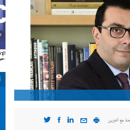
الإ
-حزير
ت
ت
د. جورج
أ
ت
ة مع آخرين
ا