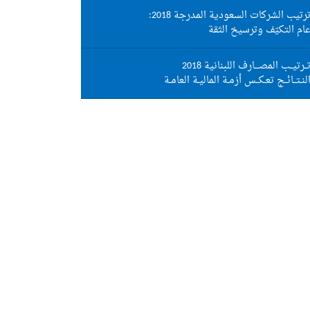
رتيب الشركات السعودية المدرجة 2018:
ام التكيّف وترسيخ الثقة
ــرتيــب المصـــارف اللبنانية 2018
لنـتــائــج تعـكــس أزمـة الماليـة العامـة