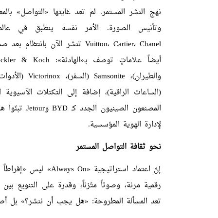
نهج النشر المستمر. لم تعد غايتها «التواصل» بالمعن
وتأنيس الصورة. الأمر نفسه ينطبق في عالم 
Chanel
،
Cartier
،
Vuitton
تنشر الآن بانتظام بعد ص
أيضاً علاماتٍ توصف بـ«الهادئة»:
ckler & Koch
والطيران)،
Samsonite
(السفر)،
Victorinox
(الأدوات
(الساعات الراقية)، إضافة إلى التكتلات الآسيوية
المصنعون الصينيون الجدد كـ
BYD
و
Jetour
تبنّوا ه
لإدارة الهوية المؤسسية.
نحو ثقافة التواصل المستمر
إنّ اعتماد استراتيجية 
رقمية مرنة، وصوتاً متّزناً، وقدرة على التنويع بين 
تعد المسألة المطروحة: «هل يجب أن ننشر؟» بل أص