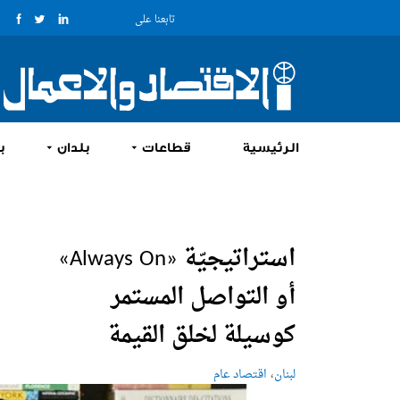
تابعنا على
الرئيسية
قطاعات
بلدان
ب
استراتيجيّة «‏Always On»
أو التواصل المستمر
كوسيلة لخلق القيمة
،
لبنان
اقتصاد عام