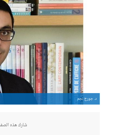
د. جورج نجم
شارك هذه الصفح