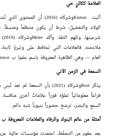
العلامة ككائنٍ حي
أثبت
Kumar
وشركاه
(2016)
أن المحتوى الذي تُنت
الولاء والتفضيل، شرط أن يكون منتظماً ومتسقاً. بم
شرعيتها، وتلهم الثقة. وأكد
Meire
وشركاه
(2019)
أ
ملاءمته. فالعلامات التي تحافظ على وتيرةٍ ثاب
العام — وهي الظاهرة المعروفة باسم علميّا ب
ience
السمعة في الزمن الآني
يذكّر
Rust
وشركاه
(2021)
بأن السمعة لم تعد تُبنى 
السمع والبصر، ترسّخ حضوراً بنيوياً شبه دائم.
أمثلة من عالم البنوك والرفاه والعلامات المعروفة ب
بعد عقودٍ من التحفّظ، اعتمدت مؤسسات ماليّة ع