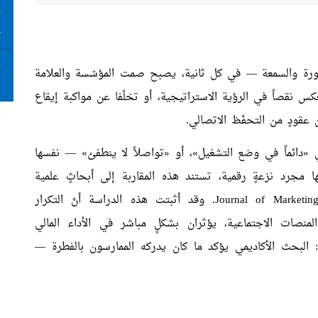
ت
ع
ت
لصورة والسمعة — في كل ثانية، يصبح صمت المؤسّسة والعلامة
ا
يعكس نقصاً في الرؤية الاستراتيجية، أو تخلّفا عن مواكبة إيقاع
 عقودٍ من التحفّظ الاتصالي.
اتيجية المعروفة بـ«‏Always On» — أي «دائماً في وضع التشغيل»، أو «تواصلاً لا ينطفئ» — نفسها
ها مجرد نزعةٍ رقمية، تستند هذه المقاربة إلى أبحاثٍ علمية
Journal of Marketin
. وقد أثبتت هذه الدراسة أنّ التكرار
منصات الاجتماعية، يؤثران بشكلٍ مباشر في الأداء المالي
: البحث الأكاديمي يؤكد ما كان يدركه الممارسون بالفطرة —