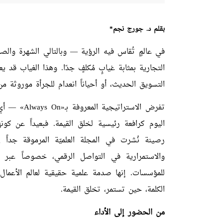
بقلم د
.
جورج نجم
*
في عالمٍ تُقاس فيه الرؤية — وبالتالي الشهرة وا
التجارية بمثابة غيابٍ مُكلفٍ جدّا. وهذا الغياب قد 
التسويق الحديث، أو أحياناً انعدام للجرأة موروثة من
تفرض الاستر
اليوم كرافعة رئيسية لخلق القيمة. فبعيداً عن كون
رصينة نُشرت في المجلة العلميّة المرموقة جداً
g
والاستمرارية في التواصل الرقمي، خصوصاً عبر ال
للمؤسسات. إنها صدمة علمية حقيقية لعالم الأعمال
الكلمة، حين تستمر، تخلق القيمة.
من الحضور إلى الأداء