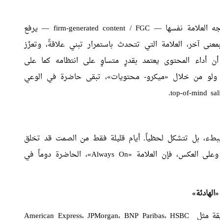
جه العلامة نفسها —
firm-generated content / FGC
— يرفع
عنى آخر، العلامة التي تتحدث باستمرار تبني علاقةً، وتعزّز
ن أداء المحتوى يعتمد بقدرٍ متساوٍ على انتظامه كما على
تة، ولو من خلال «ميكرو- محتويات»، تبقى حاضرة في الوعي
.
top-of-mind sal
ببطء، بل تتشكل لحظياً. أيام قليلة فقط من الصمت قد تخلق
فراغاً معلوماتياً تملؤه فوراً علاماتٌ أخرى منافسة. وعلى العكس، فإن العلامة «‏Always On»، الحاضرة دوماً في
«
الهادئة
»
ريقة مثل
HSBC
،
BNP Paribas
،
JPMorgan
،
American Express