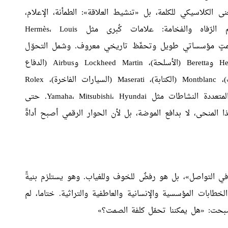
ى الكلاسيكي للكلمة، بل «تنشيط العلاقة»: الطمأنة، الإعلام،
الرّفاه والفخامة: علامات كُبرى مثل
Louis
،
Hermès
متٍ مؤسساتي طويل وتحفّظ تاريخي معروف. وشمل التحوّل
He
و
Beretta
(الأسلحة)،
Lockheed Martin
و
Airbus
(الدفاع
)،
Montblanc
(الكتابة)،
Maserati
(السيارات الفاخرة)،
Rolex
 المتعددة النشاطات مثل
Hyundai
،
Mitsubishi
،
Yamaha
. حتى
ذا المنحى، لا بدافع الموضة، بل لأن الحوار الرقمي أصبح أداةً
«‏Always On» ليس «إفراطاً في التواصل»، بل هو رفضٌ للخوف وللغياب. وهو يستلزم بنيةً
الخطابات المؤسسية والإنسانية والعاطفية والتراثية. ختاما، لم
بحت: «هل يمكننا تحمّل كلفة الصمت؟»