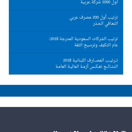
أول 1000 شركة عربية
ترتيب أول 200 مصرف عربي
التعـافي الحـذر
ترتيب الشركات السعودية المدرجة 2018:
عام التكيّف وترسيخ الثقة
تــرتيــب المصـــارف اللبنانية 2018
النـتــائــج تعـكــس أزمـة الماليـة العامـة