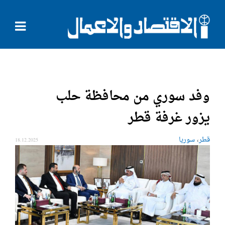
وفد سوري من محافظة حلب
يزور غرفة قطر
،
قطر
سوريا
18.12.2025