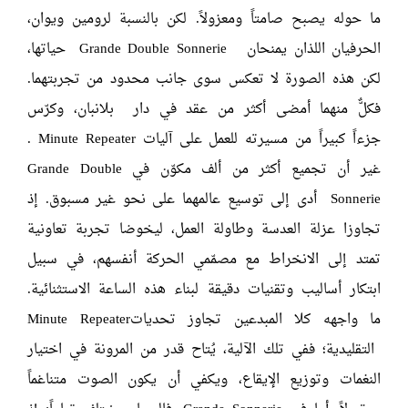
ما حوله يصبح صامتاً ومعزولاً. لكن بالنسبة لرومين ويوان،
الحرفيان اللذان يمنحان
Grande Double Sonnerie
حياتها،
لكن هذه الصورة لا تعكس سوى جانب محدود من تجربتهما.
فكلٌّ منهما أمضى أكثر من عقد في دار بلانبان، وكرّس
جزءاً كبيراً من مسيرته للعمل على آليات
Minute Repeater
.
غير أن تجميع أكثر من ألف مكوّن في
Grande Double
Sonnerie
أدى إلى توسيع عالمهما على نحو غير مسبوق. إذ
تجاوزا عزلة العدسة وطاولة العمل، ليخوضا تجربة تعاونية
تمتد إلى الانخراط مع مصمّمي الحركة أنفسهم، في سبيل
ابتكار أساليب وتقنيات دقيقة لبناء هذه الساعة الاستثنائية.
ما واجهه كلا المبدعين تجاوز تحديات
Minute Repeater
التقليدية؛ ففي تلك الآلية، يُتاح قدر من المرونة في اختيار
النغمات وتوزيع الإيقاع، ويكفي أن يكون الصوت متناغماً