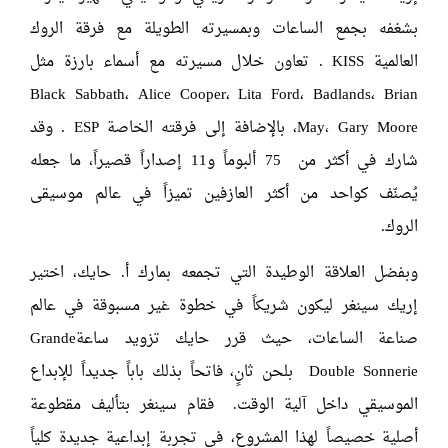
بشغفه بجمع الساعات وبمسيرته الطويلة مع فرقة الروك
العالمية KISS . تعاون خلال مسيرته مع أسماء بارزة مثل
Black Sabbath، Alice Cooper، Lita Ford، Badlands، Brian
May، Gary Moore، بالإضافة إلى فرقته الخاصة ESP . وقد
شارك في أكثر من 75 ألبوماً و11 إصداراً قصيراً، ما جعله
يُصنّف كواحد من أكثر العازفين تميزاً في عالم موسيقى
الروك.
وبفضل العلاقة الوطيدة التي تجمعه بمارك أ. حايك، اختير
إريك سينغر ليكون شريكاً في خطوة غير مسبوقة في عالم
صناعة الساعات، حيث قرر حايك تزويد ساعةGrande
Double Sonnerie بلحن ثانٍ، فاتحاً بذلك باباً جديداً للإبداع
الموسيقي داخل آلية الوقت. فقام سينغر بتأليف مقطوعة
أصلية خصيصاً لهذا المشروع، في تجربة إبداعية جديدة كلياً