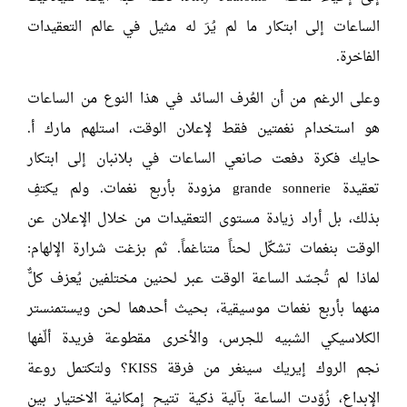
الساعات إلى ابتكار ما لم يُرَ له مثيل في عالم التعقيدات
الفاخرة.
وعلى الرغم من أن العُرف السائد في هذا النوع من الساعات
هو استخدام نغمتين فقط لإعلان الوقت، استلهم مارك أ.
حايك فكرة دفعت صانعي الساعات في بلانبان إلى ابتكار
تعقيدة grande sonnerie مزودة بأربع نغمات. ولم يكتفِ
بذلك، بل أراد زيادة مستوى التعقيدات من خلال الإعلان عن
الوقت بنغمات تشكّل لحناً متناغماً. ثم بزغت شرارة الإلهام:
لماذا لم تُجسّد الساعة الوقت عبر لحنين مختلفين يُعزف كلٌّ
منهما بأربع نغمات موسيقية، بحيث أحدهما لحن ويستمنستر
الكلاسيكي الشبيه للجرس، والأخرى مقطوعة فريدة ألّفها
نجم الروك إيريك سينغر من فرقة KISS؟ ولتكتمل روعة
الإبداع، زُوّدت الساعة بآلية ذكية تتيح إمكانية الاختيار بين