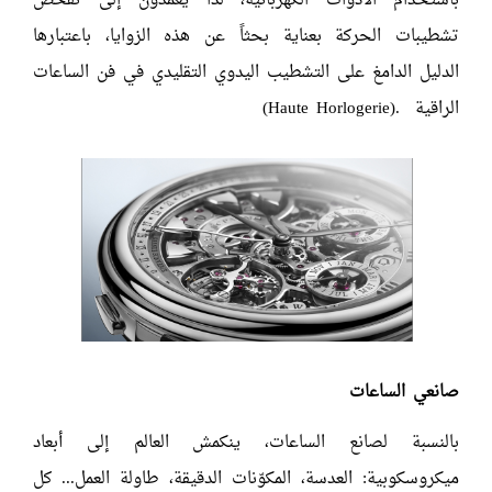
باستخدام الأدوات الكهربائية، لذا يعمدون إلى تفحّص
تشطيبات الحركة بعناية بحثاً عن هذه الزوايا، باعتبارها
الدليل الدامغ على التشطيب اليدوي التقليدي في فن الساعات
الراقية .(
Haute Horlogerie
)
صانعي الساعات
بالنسبة لصانع الساعات، ينكمش العالم إلى أبعاد
ميكروسكوبية: العدسة، المكوّنات الدقيقة، طاولة العمل... كل