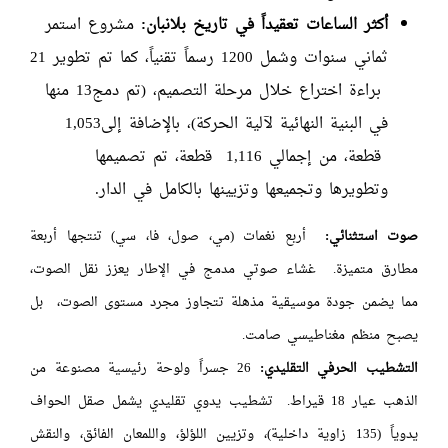
أكثر الساعات تعقيداً في تاريخ بلانبان:
مشروع استمر
ثماني سنوات وشمل 1200 رسماً تقنياً، كما تم تطوير 21
براءة اختراع خلال مرحلة التصميم، (تم دمج13 منها
في البنية النهائية لآلية الحركة)، بالإضافة إلى1,053
قطعة، من إجمالي 1,116 قطعة، تم تصميمها
وتطويرها وتجميعها وتزيينها بالكامل في الدار.
صوت استثنائي:
أربع نغمات (مي، صول، فا، سي) تنتجها أربعة
مطارق متميزة. غشاء صوتي مدمج في الإطار يعزز نقل الصوت،
مما يضمن جودة موسيقية مذهلة تتجاوز مجرد مستوى الصوت، بل
يصبح منظم مغناطيسي صامت.
التشطيب الحرفي التقليدي:
26 جسراً ولوحة رئيسية مصنوعة من
الذهب عيار 18 قيراط. تشطيب يدوي تقليدي يشمل صقل الحواف
يدوياً (135 زاوية داخلية)، وتزيين اللؤلؤ، واللمعان الفائق، والنقش