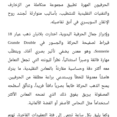
الحرفيون المهرة تطبيق مجموعة متكاملة من الزخارف
والتقنيات التقليدية للتشطيب، بأساليب متوارثة تُجسّد روح
الإتقان السويسري في أدق تفاصيله.
ولإبراز جمال الحرفية اليدوية، اختارت بلانبان ذهب عيار 18
قيراط لصفيحة الحركة والجسور في
Grande Double
Sonnerie
، وهو معدن يضفي تأثير بصري أخّاذ، ويتطلّب
مهارة فائقة وصبراً استثنائياً، نظراً لليونته التي تجعل التعامل
معه أكثر دقة وحساسية مقارنةً بالمعادن التقليدية، ما يترك
هامشاً معدومًا للخطأ ويستدعي براعة مطلقة من الحرفيين.
يمنح الذهب الحركة طابعاً بصرياً دافئاً فريداً، وتتألّق أسطحه
المصقولة ببريق يفوق ذلك الذي تمنحه المعادن الأكثر
استخداماً مثل النحاس الأصفر أو الفضة الألمانية.
وكما يليق بكل ساعة تنتمي إلى فئة التعقيدات الفاخرة، تهتم