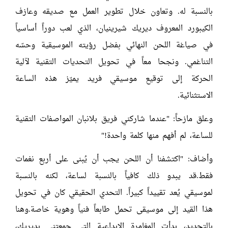
بالنسبة له. وتعاون خلال تطوير العمل مع صديقه وعازف
الكيبورد المعروف ديريك شيرينيان، الذي لعب دوراً أساسياً
في صياغة اللحن النهائي بفضل رؤيته الموسيقية وحسّه
التناغمي. ونجحا معاً في تحويل التحديات التقنية لآلية
الحركة إلى توقيع موسيقي فريد يميّز هذه الساعة
الاستثنائية.
وعلق مازحاً: "عندما شاركني فريق بلانبان المواصفات التقنية
للساعة، لم أفهم منها كلمة واحدة!"
وأضاف: "اكتشفنا أن اللحن يجب أن يُبنى على أربع نغمات
فقط.قد يبدو ذلك كافياً بالنسبة لساعة، لكنه بالنسبة
لموسيقي يُعد تقييداً كبيراً. التحدي الحقيقي كان في تحويل
هذا القيد إلى موسيقى تحمل طابعاً فنياً وهوية خاصة.وهنا
بالتحديد، بدأت المغامرة الإبداعية التي جمعتني بديريك،