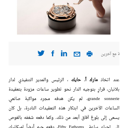
صفحة مع آخرين
عند اتخاذ
مارك أ. حايك
، الرئيس والمدير التنفيذي لدار
بلانبان، قرارٍ بتوجيه الدار نحو تطوير ساعات مزودة بتعقيدة
grande sonnerie، لم يكن هدفه مجرد مواكبة صانعي
الساعات الآخرين في ابتكار هذه التعقيدات النادرة، بل كان
يسعى إلى بلوغ آفاق أبعد من ذلك. وكما دفعه شغفه بالغوص
إلى إحياء ساعة Fifty Fathoms، دفعه حبه أيضاً لميكانيك