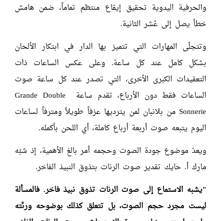
والحرفية اليدوية تحقيق إيقاع منتظم تماماً، ضمن هامش
خطأ يصل إلى عُشر الثانية.
وتتجلّى المهارات التي تتميز بها الدار في ابتكار الألحان
بشكل كامل عند كل ساعة. وعلى عكس الساعات ذات
التعقيدات الكبرى الأخرى، التي تصدر عند كل ساعة صوت
الساعات فقط دون الأرباع، تقدم ساعة Grande Double
Sonnerie من بلانبان لمن يترديها عزفاً طويلاً ومترفاً لساعات
اليوم يتبعه صوت أربعة أرباع كاملة، أي اللحن بأكمله.
ويعدّ موضوع جودة الصوت وحجمه أمر بالغ الأهمية، إذ شبّه
مارك أ. حايك تقدير صوت الرنات بتذوق النبيذ الفاخر.
"يشبه الاستماع إلى صوت الرنات تذوق نبيذ فاخر. فالمسألة
ليست مجرد حجم الصوت، بل تتعلق كذلك بوضوحه ورنّته