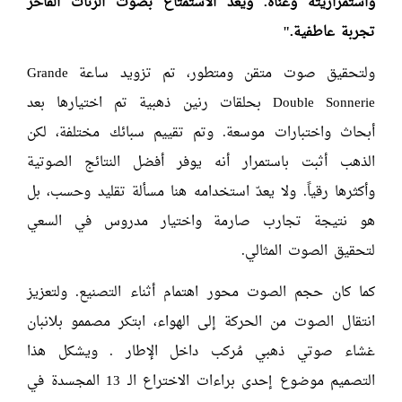
واستمراريته وغناه. ويعدّ الاستمتاع بصوت الرنات الفاخر
تجربة عاطفية."
ولتحقيق صوت متقن ومتطور، تم تزويد ساعة Grande
Double Sonnerie بحلقات رنين ذهبية تم اختيارها بعد
أبحاث واختبارات موسعة. وتم تقييم سبائك مختلفة، لكن
الذهب أثبت باستمرار أنه يوفر أفضل النتائج الصوتية
وأكثرها رقياً. ولا يعدّ استخدامه هنا مسألة تقليد وحسب، بل
هو نتيجة تجارب صارمة واختيار مدروس في السعي
لتحقيق الصوت المثالي.
كما كان حجم الصوت محور اهتمام أثناء التصنيع. ولتعزيز
انتقال الصوت من الحركة إلى الهواء، ابتكر مصممو بلانبان
غشاء صوتي ذهبي مُركب داخل الإطار . ويشكل هذا
التصميم موضوع إحدى براءات الاختراع الـ 13 المجسدة في