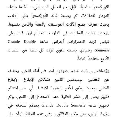
الأوركسترا مناسباً. قبل بدء الحفل الموسيقي، عادةً ما يعزف
المزمار نغمة"A"، ثم يضبط قائد الأوركسترا باقي الآلات
بحيث تعزف جميع الآلات الموسيقية بالنغمة واللحن نفسهما.
ويختبر صانعو الساعات في الدار، باستخدام ليزر قادر على
قياس تردد الاهتزازات، أجراس ساعة Grande Double
Sonnerie وضبطها بحيث يكون تردد كل نغمة من النغمات
الأربع متناغماً تماماً.
ويُضاف إلى ذلك عنصر ضروري آخر في أداء اللحن، يختلف
عن النغمتين البسيطتين اللتين تشكلان الإيقاع: الإيقاع
المثالي، بحيث يمكن للأذن البشرية اكتشاف أي عدم انتظام
دقيق يصل إلى عُشر الثانية عند الاستماع إلى اللحن. وتم
تجهيز ساعة Grande Double Sonnerie بمنظم للتحكم في
وتيرة الرنين، مثل مكرر الدقائق. وفي هذه الحالة، تولّت دار