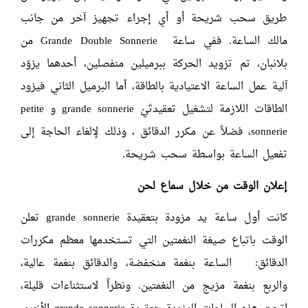
طريق سحب شريحة أو أي إجراء تجهيز آخر من جانب
مالك الساعة. ففي ساعة Grande Double Sonnerie من
بلانبان، تم تزويد الحركة ببرميلين منفصلين، أحدهما يزوّد
آلية عمل الساعة الاعتيادية بالطاقة، أما البرميل الثاني فيزود
الطاقات اللازمة لتشغيل تعقيدتَيْ grande sonnerie و petite
sonnerie، فضلاً عن مكرر الدقائق ، وذلك لإلغاء الحاجة إلى
تفعيل الساعة بواسطة سحب شريحة.
إعلان الوقت من خلال سماع لحن
كانت أول ساعة يد مزودة بتعقيدة grande sonnerie تعلن
الوقت باتباع صيغة النغمتين التي تستخدمها معظم مكررات
الدقائق: الساعة بنغمة منخفضة، والدقائق بنغمة عالية،
والربع بنغمة مزيج من النغمتين. ونظراً لاستثناءات قليلة،