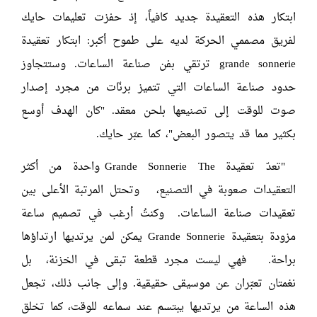
ابتكار هذه التعقيدة جديد كافياً، إذ حفزت تعليمات حايك
لفريق مصممي الحركة لديه على طموح أكبر: ابتكار تعقيدة
grande sonnerie ترتقي بفن صناعة الساعات. وستتجاوز
حدود صناعة الساعات التي تتميز برنّات من مجرد إصدار
صوت للوقت إلى تصنيعها بلحن معقد. "كان الهدف أوسع
بكثير مما قد يتصور البعض"، كما عبّر حايك.
"تعدّ تعقيدة Grande Sonnerie The واحدة من أكثر
التعقيدات صعوبة في التصنيع، وتحتل المرتبة الأعلى بين
تعقيدات صناعة الساعات. وكنتُ أرغب في تصميم ساعة
مزودة بتعقيدة Grande Sonnerie يمكن لمن يرتديها ارتداؤها
براحة. فهي ليست مجرد قطعة تبقى في الخزنة، بل
نغمتان تعبّران عن موسيقى حقيقية. وإلى جانب ذلك، تجعل
هذه الساعة من يرتديها يبتسم عند سماعه للوقت، كما تخلق