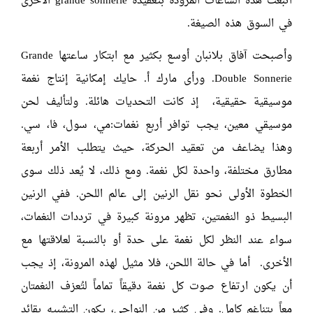
اتبعت هذه الساعات المزودة بتعقيدة grande sonnerie الأخرى
في السوق هذه الصيغة.
وأصبحت آفاق بلانبان أوسع بكثير مع ابتكار ساعتها Grande
Double Sonnerie. ورأى مارك أ. حايك إمكانية إنتاج نغمة
موسيقية حقيقية، إذ كانت التحديات هائلة. ولتأليف لحن
موسيقي معين، يجب توافر أربع نغمات:مي، سول، فا، سي.
وهذا يضاعف من تعقيد الحركة، حيث يتطلب الأمر أربعة
مطارق مختلفة، واحدة لكل نغمة. ومع ذلك، لا يُعد ذلك سوى
الخطوة الأولى نحو نقل الرنين إلى عالم اللحن. ففي الرنين
البسيط ذو النغمتين، تظهر مرونة كبيرة في ترددات النغمات،
سواء عند النظر لكل نغمة على حدة أو بالنسبة لعلاقتها مع
الأخرى. أما في حالة اللحن، فلا مثيل لهذه المرونة، إذ يجب
أن يكون ارتفاع صوت كل نغمة دقيقاً تماماً لتُعزف النغمتان
معاً بتناغم كامل. وفي كثير من النواحي، يكون التشبيه بقائد