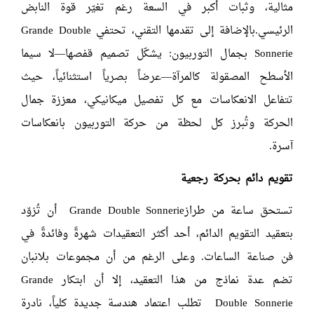
مثالية، وثبات أكبر في السعة رغم تغيّر قوة النابض
الرئيسي.بالإضافة إلى تقدمها التقني، تحتفي Grande Double
Sonnerie بجمال التوربيون: يشكّل تصميم قفصها—لا سيما
الأسطح المصقولة كالمرآة—عرضاً بصرياً استثنائياً، حيث
تتفاعل الانعكاسات مع كل تفصيل ميكانيكي، معززة جمال
الحركة وتُبرز كل لحظة من حركة التوربيون بانعكاسات
آسرة.
تقويم دائم بحركة رجعية
تستحق ساعة من طراز
Grande Double Sonnerie
أن تُزوّد
بتعقيد التقويم الدائم، أحد أكثر التعقيدات شهرةً وفائدةً في
فن صناعة الساعات. وعلى الرغم من أن مجموعات بلانبان
تضم عدة نماذج من هذا التعقيد، إلا أن ابتكار
Grande
Double Sonnerie
تطلب اعتماد هندسة جديدة كلياً، نادرة