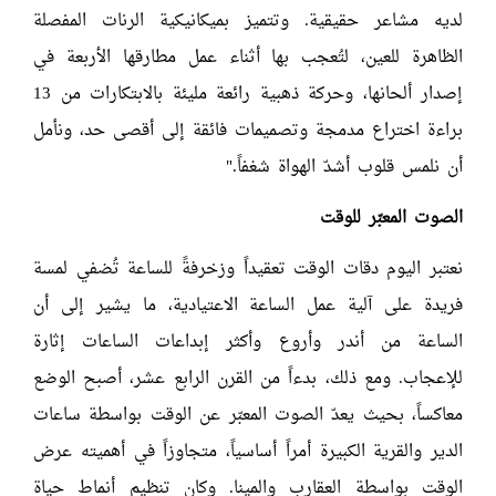
لديه مشاعر حقيقية. وتتميز بميكانيكية الرنات المفصلة
الظاهرة للعين، لتُعجب بها أثناء عمل مطارقها الأربعة في
إصدار ألحانها، وحركة ذهبية رائعة مليئة بالابتكارات من 13
براءة اختراع مدمجة وتصميمات فائقة إلى أقصى حد، ونأمل
أن نلمس قلوب أشدّ الهواة شغفاً."
الصوت المعبّر للوقت
نعتبر اليوم دقات الوقت تعقيداً وزخرفةً للساعة تُضفي لمسة
فريدة على آلية عمل الساعة الاعتيادية، ما يشير إلى أن
الساعة من أندر وأروع وأكثر إبداعات الساعات إثارة
للإعجاب. ومع ذلك، بدءاً من القرن الرابع عشر، أصبح الوضع
معاكساً، بحيث يعدّ الصوت المعبّر عن الوقت بواسطة ساعات
الدير والقرية الكبيرة أمراً أساسياً، متجاوزاً في أهميته عرض
الوقت بواسطة العقارب والمينا. وكان تنظيم أنماط حياة