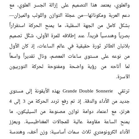
والعلوي، يعتمد هذا التصميم على إزالة الجسر العلوي، مع
دعم العربة ومكوناتها—من عجلة التوازن واللولب والميزان—
بشكل كامل من الجهة السفلية، ما يمنح الحركة استقراراً
بصرياً وهندسياً فريداً. عند إطلاقه للمرة الأولى، شكّل تصميم
بلانبان الطائر ثورة حقيقية في عالم الساعات، إذ كان الأول
من نوعه على مستوى ساعات المعصم، ونال تقديراً واسعاً
لما أتاحه من رؤية واضحة ومفتوحة لحركة التوربيون
الآسرة.
ترتقي
Grande Double Sonnerie
بهذه الأيقونة إلى مستوى
جديد من الأداء والدقة. إذ تم رفع تردد الحركة من 3 إلى 4
هرتز، مع اعتماد دوامة توازن مصنوعة من السيليكون، ما
يمنح الساعة مقاومة عالية للمجالات المغناطيسية. ويعزز
الأداء الكرونومتري ثلاث سمات أساسية: وزن أخف، وهندسة