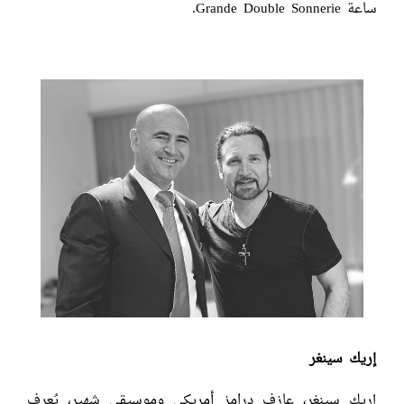
ساعة Grande Double Sonnerie.
إريك سينغر
إريك سينغر، عازف درامز أمريكي وموسيقي شهير، يُعرف