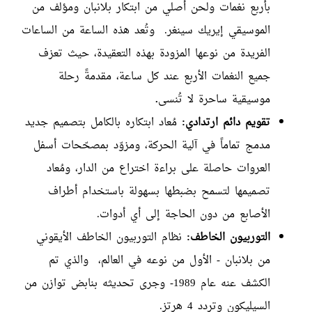
بأربع نغمات ولحن أصلي من ابتكار بلانبان ومؤلف من
الموسيقي إيريك سينغر. وتُعد هذه الساعة من الساعات
الفريدة من نوعها المزودة بهذه التعقيدة، حيث تعزف
جميع النغمات الأربع عند كل ساعة، مقدمةً رحلة
موسيقية ساحرة لا تُنسى
.
تقويم دائم ارتدادي:
مُعاد ابتكاره بالكامل بتصميم جديد
مدمج تماماً في آلية الحركة، ومزوّد بمصحّحات أسفل
العروات حاصلة على براءة اختراع من الدار، ومُعاد
تصميمها لتسمح بضبطها بسهولة باستخدام أطراف
الأصابع من دون الحاجة إلى أي أدوات.
التوربيون الخاطف:
نظام التوربيون الخاطف الأيقوني
من بلانبان - الأول من نوعه في العالم، والذي تم
الكشف عنه عام 1989- وجرى تحديثه بنابض توازن من
السيليكون وتردد 4 هرتز.