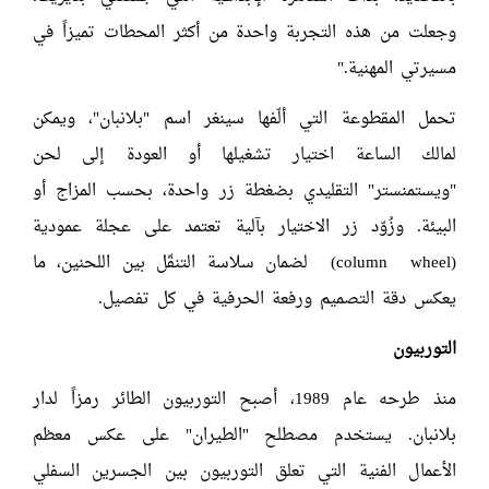
وجعلت من هذه التجربة واحدة من أكثر المحطات تميزاً في
مسيرتي المهنية."
تحمل المقطوعة التي ألّفها سينغر اسم "بلانبان"، ويمكن
لمالك الساعة اختيار تشغيلها أو العودة إلى لحن
"ويستمنستر" التقليدي بضغطة زر واحدة، بحسب المزاج أو
البيئة. وزُوّد زر الاختيار بآلية تعتمد على عجلة عمودية
(column wheel) لضمان سلاسة التنقّل بين اللحنين، ما
يعكس دقة التصميم ورفعة الحرفية في كل تفصيل.
التوربيون
منذ طرحه عام 1989، أصبح التوربيون الطائر رمزاً لدار
بلانبان. يستخدم مصطلح "الطيران" على عكس معظم
الأعمال الفنية التي تعلق التوربيون بين الجسرين السفلي