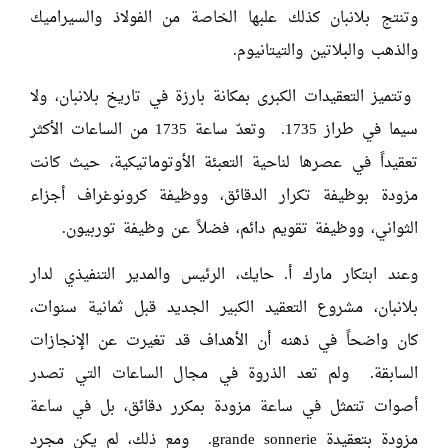
وتنتج بلانبان كذلك علبها الخاصة من الفولاذ والسيراميك
والذهب والبلاتين والتيتانيوم.
وتتميز التعقيدات الكبرى بمكانة بارزة في تاريخ بلانبان، ولا
سيما في طراز 1735. وتعدّ ساعة 1735 من الساعات الأكثر
تعقيداً في عصرها لناحية التعبئة الأوتوماتيكية، حيث كانت
مزودة بوظيفة تكرار الدقائق، ووظيفة كرونوغراف أجزاء
الثواني، ووظيفة تقويم دائم، فضلاً عن وظيفة توربيون.
وعند ابتكار مارك أ. حايك، الرئيس والمدير التنفيذي لدار
بلانبان، مشروع التعقيد الكبير الجديد قبل ثمانية سنوات،
كان واضحاً في ذهنه أن الأهداف قد تغيرت عن الإنجازات
السابقة. ولم تعد الذروة في مجال الساعات التي تصدر
أصوات تتمثل في ساعة مزودة بمكرر دقائق، بل في ساعة
مزودة بتعقيدة grande sonnerie. ومع ذلك، لم يكن مجرد