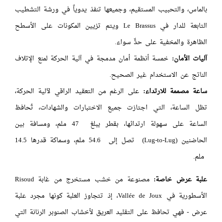
بالماس، والتحبيب المستقيم، وجميعها تنفذ يدوياً في ورشة التشطيب
التابعة للدار في Le Brassus ويتم تزيين المكونات على الأسطح
الظاهرة والمخفية على حدٍّ سواء.
آليات الأمان:
خمسة أنظمة أمان مدمجة في آلية الحركة لمنع الإتلاف
الناتج عن الاستخدام غير الصحيح.
ساعة مصممة للارتداء:
على الرغم من التعقيد الراقي لآلية الحركة،
تظل الساعة، التي اجتازت جميع الاختبارات والشهادات، تُحافظ
الساعة على سهولة ارتدائها، بقطر يبلغ 47 ملم، ومسافة بين
الحاضنين (Lug-to-Lug) تصل إلى 54.6 ملم، وسماكة قدرها 14.5
ملم.
علبة عرض خاصة:
مصنوعة من خشب مستخرج من غابة Risoud
الأسطورية في Vallée de Joux، إذ تتجاوز العلبة كونها مجرد علبة
عرض - فهي تحافظ على التقليد العريق لأخشاب الصنوبر الرنانة التي