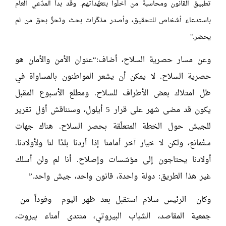
تطبيق القانون ومحاسبة من أخلّوا بتعهّداتهم. وقد بدأ المدّعي العام
باستدعاء أشخاص للتحقيق، وأصدر مذكّرات بحث وتحرٍّ بحق من لم
يحضر."
وعن مسار حصرية السلاح، أضاف:“عنوان الأمن والأمان هو
حصرية السلاح. لا يمكن أن يشعر المواطنون بالمساواة في
ظل امتلاك بعض الأطراف للسلاح. ومطلع الأسبوع المقبل
يكون قد مضى شهر على قرار 5 أيلول، وسنناقش أوّل تقرير
للجيش حول الخطة المتعلّقة بحصر السلاح. هناك جهات
ستُمانع، ولكن لا خيار آخر أمامنا إذا أردنا بلدًا لنا ولأولادنا.
أولادنا يحتاجون إلى مؤسّسات وإصلاح. أنا لم ولن أسلك
غير هذا الطريق: دولة واحدة، قانون واحد، جيش واحد.”
وكان الرئيس سلام استقبل بعد ظهر اليوم وفوداً من
جمعية المقاصد، الشباب البيروتي، منتدى أمناء بيروت،