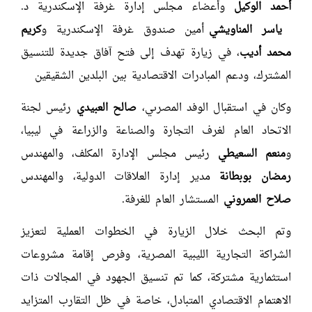
أحمد الوكيل
وأعضاء مجلس إدارة غرفة الإسكندرية د.
ياسر المناويشي
أمين صندوق غرفة الإسكندرية و
كريم
محمد أديب
، في زيارة تهدف إلى فتح آفاق جديدة للتنسيق
المشترك، ودعم المبادرات الاقتصادية بين البلدين الشقيقين
وكان في استقبال الوفد المصرىي،
صالح العبيدي
رئيس لجنة
الاتحاد العام لغرف التجارة والصناعة والزراعة في ليبيا،
و
منعم
السعيطي
رئيس مجلس الإدارة المكلف، والمهندس
رمضان بوبطانة
مدير إدارة العلاقات الدولية، والمهندس
صلاح العمروني
المستشار العام للغرفة.
وتم البحث خلال الزيارة في الخطوات العملية لتعزيز
الشراكة التجارية الليبية المصرية، وفرص إقامة مشروعات
استثمارية مشتركة، كما تم تنسيق الجهود في المجالات ذات
الاهتمام الاقتصادي المتبادل، خاصة في ظل التقارب المتزايد