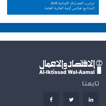
تــرتيــب المصـــارف اللبنانية 2018
النـتــائــج تعـكــس أزمـة الماليـة العامـة
تابعنا