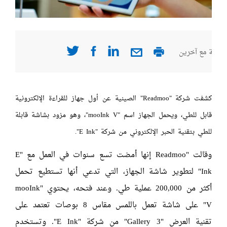
صفحة مع آخرين
كشفت شركة "Readmoo" الصينية عن أول جهاز للقراءة الإلكترونية
قابل للطي، ويحمل الجهاز اسم "mooInk V"، وهو مزود بشاشة قابلة
للطي بتقنية الحبر الإلكتروني من شركة "E Ink".
وقالت "Readmoo إنها أمضت تسع سنوات في العمل مع "E
Ink" لتطوير شاشة الجهاز، التي تدعي أنها تستطيع تحمل
أكثر من 200,000 عملية طي. وعند فتحه، يحتوي "mooInk
V" على شاشة تعمل باللمس مقاس 8 بوصات تعتمد على
تقنية العرض "Gallery 3" من شركة "E Ink". وتستخدم