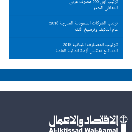
ترتيب أول 200 مصرف عربي
التعـافي الحـذر
ترتيب الشركات السعودية المدرجة 2018:
عام التكيّف وترسيخ الثقة
تــرتيــب المصـــارف اللبنانية 2018
النـتــائــج تعـكــس أزمـة الماليـة العامـة