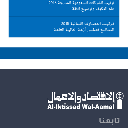
ترتيب الشركات السعودية المدرجة 2018:
عام التكيّف وترسيخ الثقة
تــرتيــب المصـــارف اللبنانية 2018
النـتــائــج تعـكــس أزمـة الماليـة العامـة
تابعنا