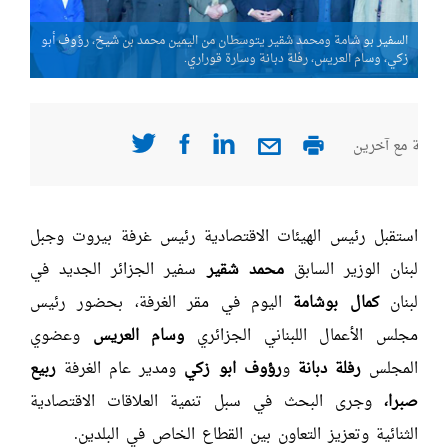
أبو
السفير بو شامة ومحمد شقير يتوسطان من اليمين محمد بن شيخ، رؤوف أبو
السف
زكي، وسام العريس، رفلة دبانة وسارة قوراري.
زكي،
صفحة مع آخرين
استقبل رئيس الهيئات الاقتصادية رئيس غرفة بيروت وجبل
لبنان الوزير السابق
محمد شقير
سفير الجزائر الجديد في
لبنان
كمال بوشامة
اليوم في مقر الغرفة، بحضور رئيس
مجلس الأعمال اللبناني الجزائري
وسام العريس
وعضوي
المجلس
رفلة دبانة
و
رؤوف ابو زكي
ومدير عام الغرفة
ربيع
صبرا،
وجرى البحث في سبل تنمية العلاقات الاقتصادية
الثنائية وتعزيز التعاون بين القطاع الخاص في البلدين.