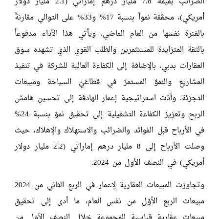
الضرائب بقيمة 7.8 مليار درهم إماراتي (2.1 مليار دولار
أمريكي)، محقّقة نمواً بنسبة 17% و33% على التوالي مقارنةً
بالفترة نفسها من العام الماضي. ويأتي هذا الأداء مدفوعاً
بالثقة المتزايدة للمستثمرين والطلب القوي الذي تشهده سوق
العقارات بدبي، بالإضافة إلى الكفاءة العالية للشركة في تنفيذ
المشاريع والنموّ المستمرّ في قطاعَيّ السياحة ومبيعات
التجزئة. وأدّت استراتيجية إعمار الهادفة إلى تحسين هامش
الربح وتعزيز الكفاءة التشغيلية إلى تحقيق نموّ بنسبة 24%
في الأرباح قبل الفوائد والضرائب والاستهلاك والإهلاك، حيث
وصلت الأرباح إلى 8 مليار درهم إماراتي (2.2 مليار دولار
أمريكي) في النصف الأول من 2024.
وتجاوزت المبيعات العقارية لإعمار في الربع الثاني من 2024
مبيعات الربع الأوّل من نفس العام، ما أدى إلى تحقيق
مبيعات عقارية قياسية للمجموعة خلال النصف الأول من