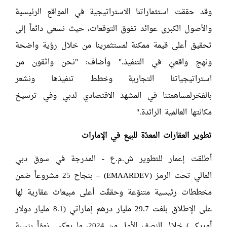
وقد حققت استثماراتنا الاستراتيجية في المواقع الرئيسية
والأصول الكبرى عوائد تفوق التوقعات، حيث نسعى دائماً إلى
تحقيق أعلى قيمة ممكنة لمستثمرينا من خلال رؤية واضحة
ونهج واقعيّ في التنفيذ." وأضاف: "نحن واثقون من
استراتيجياتنا التجارية وخطط تنفيذها ونشعر
بالفخرلمساهمتنا في المشهد الاقتصادي لدبي وفي ترسيخ
مكانتها العالمية الرائدة."
تطوير العقارات المعدّة للبيع في الإمارات
أطلقت إعمار للتطوير ش.م.ع - المدرجة في سوق دبي
المالي تحت الرمز (EMAARDEV) – بنجاح 25 مشروعاً ضمن
مخططات رئيسية متنوّعة وحققّت أعلى مبيعات عقارية لها
على الإطلاق بلغت 29.7 مليار درهم إماراتي (8.1 مليار دولار
أمريكي) خلال النصف الأول من 2024، ما يعكس نموّاً بنسبة