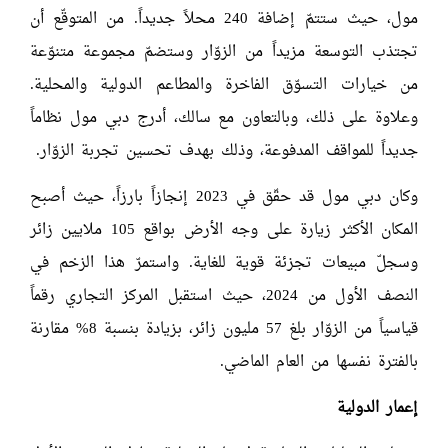
مول، حيث ستتمّ إضافة 240 محلاً جديداً. من المتوقّع أن
تجتذب التوسعة مزيداً من الزوّار وستضمّ مجموعة متنوّعة
من خيارات التسوّق الفاخرة والمطاعم الدولية والمحلية.
وعلاوة على ذلك، وبالتعاون مع سالك، أدرج دبي مول نظاماً
جديداً للمواقف المدفوعة، وذلك بهدف تحسين تجربة الزوّار.
وكان دبي مول قد حقّق في 2023 إنجازاً بارزاً، حيث أصبح
المكان الأكثر زيارة على وجه الأرض بواقع 105 ملايين زائر
وسجلّ مبيعات تجزئة قوية للغاية. واستمرّ هذا الزخم في
النصف الأول من 2024، حيث استقبل المركز التجاري رقماً
قياسياً من الزوّار بلغ 57 مليون زائر، بزيادة بنسبة 8% مقارنة
بالفترة نفسها من العام الماضي.
إعمار الدولية