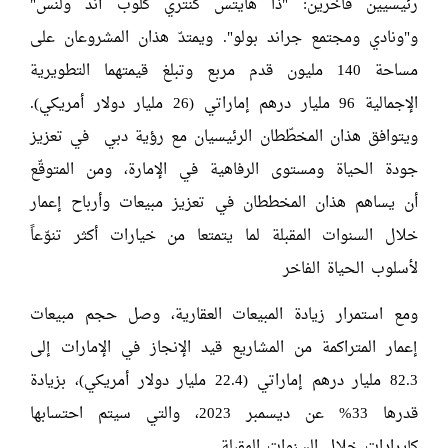
رئيسيين فاخرين: "ذا هايتس كنتري كلوب أند ولنس"
و"ونادي ومجتمع جراند بولو". ويمتدّ هذان المشروعان على
مساحة 140 مليون قدم مربع وتبلغ قيمتهما التطويرية
الإجمالية 96 مليار درهم إماراتي (26 مليار دولار أمريكي).
ويتوافق هذان المخطّطان الرئيسيان مع رؤية دبي في تعزيز
جودة الحياة ومستوى الرفاهية في الإمارة، ومن المتوقّع
أن يساهم هذان المخططان في تعزيز مبيعات وأرباح إعمار
خلال السنوات المقبلة لما يتمتعا من خيارات أكثر تنوّعاً
لأسلوب الحياة الفاخر
ومع استمرار زيادة المبيعات العقارية، وصل حجم مبيعات
إعمار المتراكمة من المشاريع قيد الإنجاز في الإمارات إلى
82.3 مليار درهم إماراتي (22.4 مليار دولار أمريكي)، بزيادة
قدرها 33% عن ديسمبر 2023، والتي سيتم احتسابها
كإيرادات خلال السنوات المقبلة.