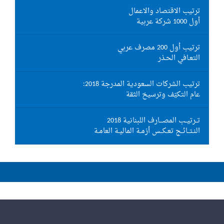
ترتيب الاقتصاد والاعمال
أول 1000 شركة عربية
ترتيب أول 200 مصرف عربي
التعـافي الحـذر
ترتيب الشركات السعودية المدرجة 2018:
عام التكيّف وترسيخ الثقة
تــرتيــب المصـــارف اللبنانية 2018
النـتــائــج تعـكــس أزمـة الماليـة العامـة