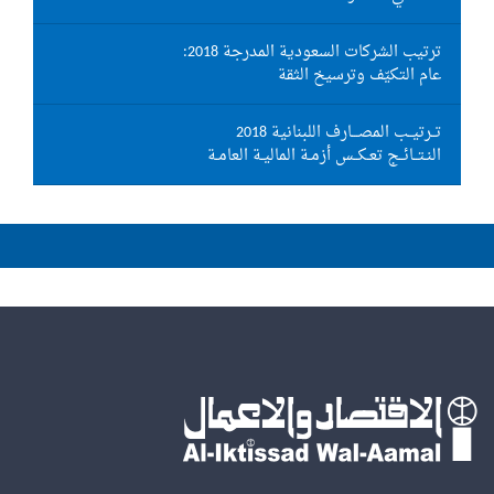
ترتيب الشركات السعودية المدرجة 2018:
عام التكيّف وترسيخ الثقة
تــرتيــب المصـــارف اللبنانية 2018
النـتــائــج تعـكــس أزمـة الماليـة العامـة