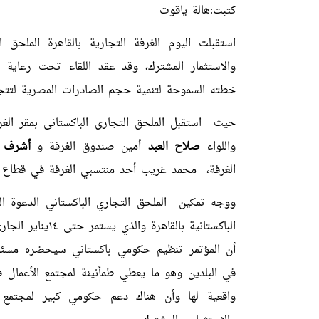
كتبت:هالة ياقوت
استقبلت اليوم الغرفة التجارية بالقاهرة الملحق 
والاستثمار المشترك، وقد عقد اللقاء تحت رعاية 
خطته السموحة لتنمية حجم الصادرات المصرية لتتجاوز500 مليون دول
حيث استقبل الملحق التجارى الباكستانى بمقر ال
واللواء
صلاح العبد
أمين صندوق الغرفة و
أشرف 
الغرفة، محمد غريب أحد منتسبي الغرفة في قطاع الس
ووجه تمكين الملحق التجاري الباكستاني الدعوة ال
أن المؤتمر تنظيم حكومي باكستاني سيحضره مسئو
في البلدين وهو ما يعطي طمأنينة لمجتمع الأعما
واقعية لها وأن هناك دعم حكومي كبير لمجتمع ا