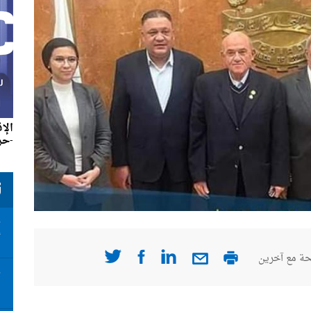
الإ
-حزير
ت
ت
أ
ة مع آخرين
ت
ا