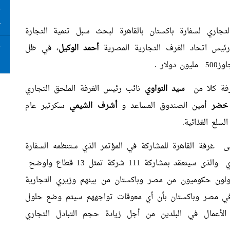
ت
ع
التجاري لسفارة باكستان بالقاهرة لبحث سبل تنمية التجارة
رئيس اتحاد الغرف التجارية المصرية
أحمد الوكيل
، في ظل
ت
ا
ار .
غرفة كلا من
سيد النواوي
نائب رئيس الغرفة الملحق التجاري
خضر
أمين الصندوق المساعد و
أشرف الشيمي
سكرتير عام
لع الغذائية.
ى غرفة القاهرة للمشاركة في المؤتمر الذي ستنظمه السفارة
الباكستانية بالقاهرة والذي يستمر حتى ١٤يناير الجاري والذى سينعقد بمشاركة 111 شركة تمثل 13 قطاع واوضح
لون حكوميون من مصر وباكستان من بينهم وزيري التجارية
ل في مصر وباكستان بأن أي معوقات تواجههم سيتم وضع حلول
لأعمال في البلدين من أجل زيادة حجم التبادل التجاري