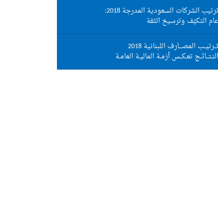
رتيب الشركات السعودية المدرجة 2018:
ام التكيّف وترسيخ الثقة
ــرتيــب المصـــارف اللبنانية 2018
لنـتــائــج تعـكــس أزمـة الماليـة العامـة