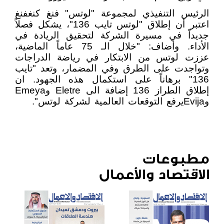
الرئيس التنفيذي لمجموعة "لوتس" فنغ كنغفنغ
اعتبر أن إطلاق "لوتس تايب 136"، يشكل فصلاً
جديداً في مسيرة الشركة لتحقيق الريادة في
الأداء. وأضاف: "خلال الـ 75 عاماً الماضية،
عززت لوتس من الابتكار في رياضة الدراجات
وتواجدت على الطرق وفي المضمار، وتعد "تايب
136" برهاناً على استكمال هذه الجهود. ان
إطلاق الطراز 136 إضافة الى
Eletre
و
Emeya
و
Evija
يرفع التوقعات العالمية لشركة لوتس".
مطبوعات
الاقتصاد والأعمال