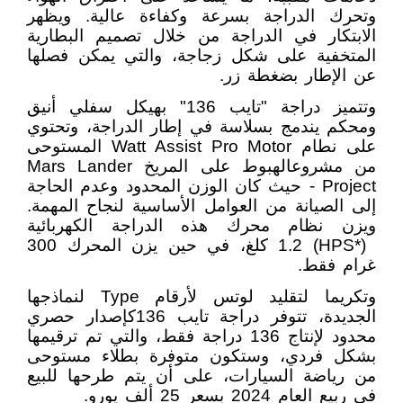
وتحرك الدراجة بسرعة وكفاءة عالية. ويظهر
الابتكار في الدراجة من خلال تصميم البطارية
المتخفية على شكل زجاجة، والتي يمكن فصلها
عن الإطار بضغطة زر.
وتتميز دراجة "تايب 136" بهيكل سفلي أنيق
ومحكم يندمج بسلاسة في إطار الدراجة، وتحتوي
على نطام
Watt Assist Pro Motor
المستوحى
من مشروع
الهبوط على المريخ
Mars Lander
Project
- حيث كان الوزن المحدود وعدم الحاجة
إلى الصيانة من العوامل الأساسية لنجاح المهمة.
ويزن نظام محرك هذه الدراجة الكهربائية
(HPS*)
1.2 كلغ، في حين يزن المحرك 300
غرام فقط.
وتكريما لتقليد لوتس لأرقام
Type
لنماذجها
الجديدة، تتوفر دراجة تايب 136
كإصدار حصري
محدود لإنتاج 136 دراجة فقط، والتي تم ترقيمها
بشكل فردي، وستكون متوفرة بطلاء مستوحى
من رياضة السيارات، على أن يتم طرحها للبيع
في ربيع العام 2024 بسعر 25 ألف يورو.