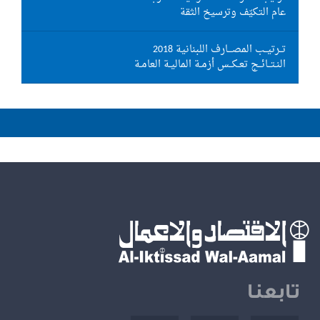
عام التكيّف وترسيخ الثقة
تــرتيــب المصـــارف اللبنانية 2018
النـتــائــج تعـكــس أزمـة الماليـة العامـة
تابعنا