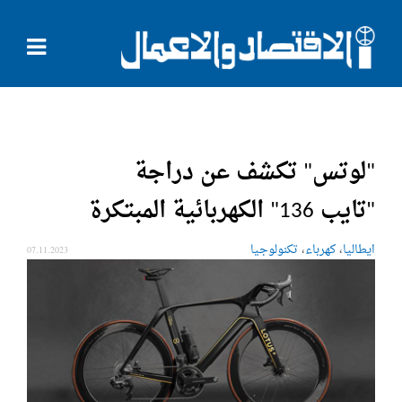
"لوتس" تكشف عن دراجة
"تايب 136" الكهربائية المبتكرة
،
،
ايطاليا
كهرباء
تكنولوجيا
07.11.2023