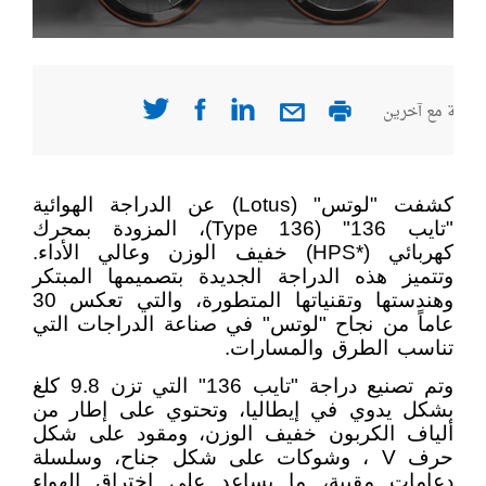
صفحة مع آخرين
كشفت
"
لوتس" (
Lotus
)
عن الدراجة الهوائية
"تايب 136" (
Type 136
)
، المزودة بمحرك
كهربائي
(HPS*)
خفيف الوزن وعالي الأداء.
وتتميز هذه الدراجة الجديدة بتصميمها المبتكر
وهندستها وتقنياتها المتطورة، والتي تعكس 30
عاماً من نجاح "لوتس" في صناعة الدراجات التي
تناسب الطرق والمسارات.
وتم تصنيع دراجة "تايب 136" التي تزن 9.8
كلغ
بشكل يدوي في إيطاليا، وتحتوي على إطار من
ألياف الكربون خفيف الوزن، ومقود على شكل
حرف
V
، وشوكات على شكل جناح، وسلسلة
دعامات مقببة، ما يساعد على اختراق الهواء