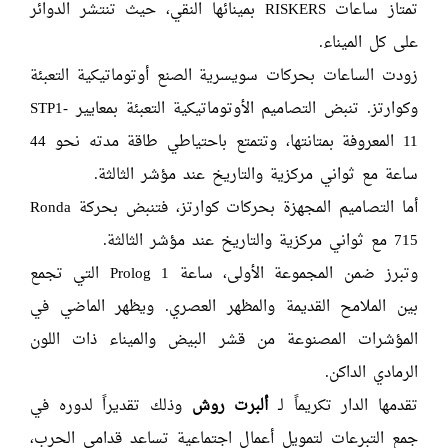
تمتاز ساعات RISKERS بمينائها النقي، حيث تنتشر الدوائر
على كل الميناء.
زودت الساعات بحركات سويسرية الصنع أوتوماتيكية التعبئة
وكوارتز. تنبض التصاميم الأوتوماتيكية التعبئة بمعايير STP1-
11 المعروفة بمتانتها، وتتمتع باحتياطي طاقة مدته نحو 44
ساعة مع ثواني مركزية والتاريخ عند مؤشر الثالثة.
أما التصاميم المجهزة بحركات كوارتز، فتنبض بحركة Ronda
715 مع ثواني مركزية والتاريخ عند مؤشر الثالثة.
وتبرز ضمن المجموعة الأولى، ساعة Prolog 1 التي تجمع
بين الملامح القديمة والمظهر العصري. ويظهر الماضي في
المؤشرات المصنوعة من قشر البيض والميناء ذات اللون
الرمادي الداكن.
تقدمها الدار تكريماً لـ
ألبرت روش
وذلك تقديراً لدوره في
جمع التبرعات لتمويل أعمال اجتماعية تساعد قدامى الحرب،