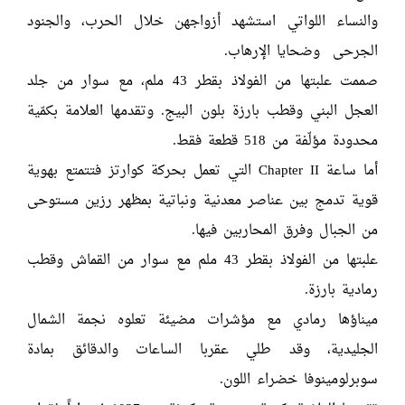
والنساء اللواتي استشهد أزواجهن خلال الحرب، والجنود
الجرحى وضحايا الإرهاب.
صممت علبتها من الفولاذ بقطر 43 ملم، مع سوار من جلد
العجل البني وقطب بارزة بلون البيج. وتقدمها العلامة بكمّية
محدودة مؤلّفة من 518 قطعة فقط.
أما ساعة Chapter II التي تعمل بحركة كوارتز فتتمتع بهوية
قوية تدمج بين عناصر معدنية ونباتية بمظهر رزين مستوحى
من الجبال وفرق المحاربين فيها.
علبتها من الفولاذ بقطر 43 ملم مع سوار من القماش وقطب
رمادية بارزة.
ميناؤها رمادي مع مؤشرات مضيئة تعلوه نجمة الشمال
الجليدية، وقد طلي عقربا الساعات والدقائق بمادة
سوبرلومينوفا خضراء اللون.