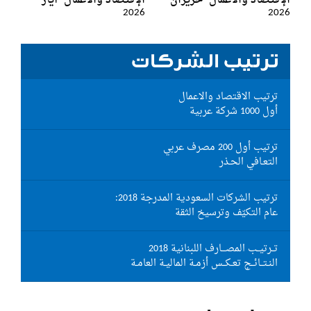
الإقتصاد والأعمال -حزيران-
الإقتصاد والأعمال -أيار-
2026
2026
ترتيب الشركات
ترتيب الاقتصاد والاعمال
أول 1000 شركة عربية
ترتيب أول 200 مصرف عربي
التعـافي الحـذر
ترتيب الشركات السعودية المدرجة 2018:
عام التكيّف وترسيخ الثقة
تــرتيــب المصـــارف اللبنانية 2018
النـتــائــج تعـكــس أزمـة الماليـة العامـة