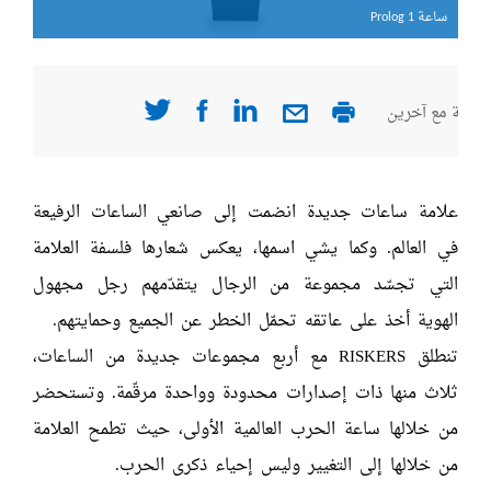
ساعة Prolog 1
ساعة er II
صفحة مع آخرين
علامة ساعات جديدة انضمت إلى صانعي الساعات الرفيعة
في العالم. وكما يشي اسمها، يعكس شعارها فلسفة العلامة
التي تجسّد مجموعة من الرجال يتقدّمهم رجل مجهول
الهوية أخذ على عاتقه تحمّل الخطر عن الجميع وحمايتهم.
تنطلق RISKERS مع أربع مجموعات جديدة من الساعات،
ثلاث منها ذات إصدارات محدودة وواحدة مرقّمة. وتستحضر
من خلالها ساعة الحرب العالمية الأولى، حيث تطمح العلامة
من خلالها إلى التغيير وليس إحياء ذكرى الحرب.